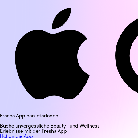
8
8
2
7
3
9
9
3
8
4
4
9
5
5
6
6
7
7
8
8
9
9
Fresha App herunterladen
Buche unvergessliche Beauty- und Wellness-
Erlebnisse mit der Fresha App
Hol dir die App