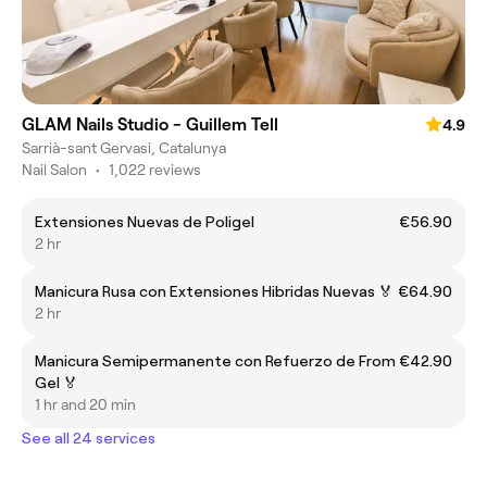
GLAM Nails Studio - Guillem Tell
4.9
Sarrià-sant Gervasi, Catalunya
Nail Salon
•
1,022 reviews
Extensiones Nuevas de Poligel
€56.90
2 hr
Manicura Rusa con Extensiones Hibridas Nuevas 🏅
€64.90
2 hr
Manicura Semipermanente con Refuerzo de
From €42.90
Gel 🏅
1 hr and 20 min
See all 24 services