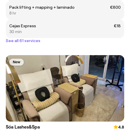
Pack lifting + mapping + laminado
€800
8 hr
Cejas Express
€18
30 min
See all 61 services
New
Sóa Lashes&Spa
4.8