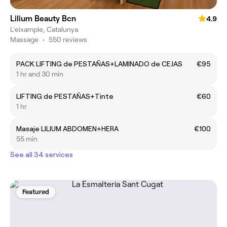
Lilium Beauty Bcn
4.9
L'eixample, Catalunya
Massage
•
550 reviews
PACK LIFTING de PESTAÑAS+LAMINADO de CEJAS
€95
1 hr and 30 min
LIFTING de PESTAÑAS+Tinte
€60
1 hr
Masaje LILIUM ABDOMEN+HERA
€100
55 min
See all 34 services
Featured