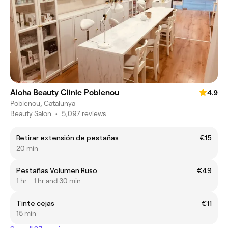
Aloha Beauty Clinic Poblenou
4.9
Poblenou, Catalunya
Beauty Salon
•
5,097 reviews
Retirar extensión de pestañas
€15
20 min
Pestañas Volumen Ruso
€49
1 hr - 1 hr and 30 min
Tinte cejas
€11
15 min