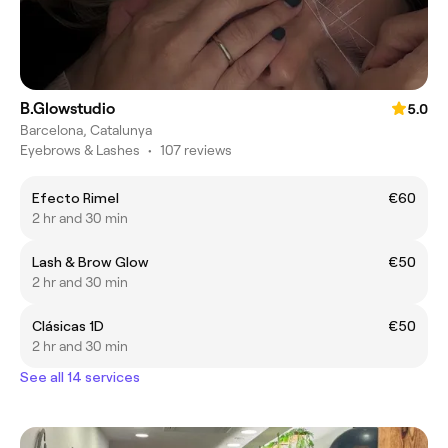
B.Glowstudio
5.0
Barcelona, Catalunya
Eyebrows & Lashes
•
107 reviews
Efecto Rimel
€60
2 hr and 30 min
Lash & Brow Glow
€50
2 hr and 30 min
Clásicas 1D
€50
2 hr and 30 min
See all 14 services