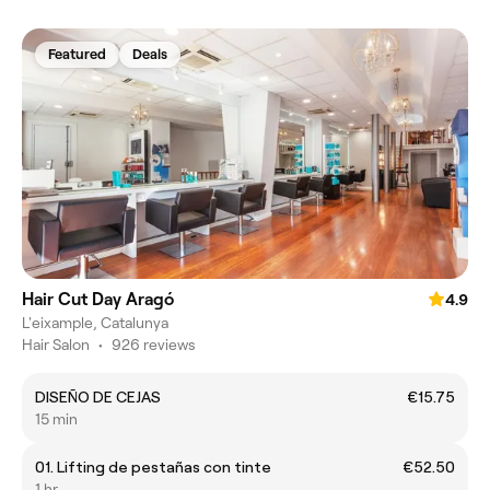
Featured
Deals
Hair Cut Day Aragó
4.9
L'eixample, Catalunya
Hair Salon
•
926 reviews
DISEÑO DE CEJAS
€15.75
15 min
01. Lifting de pestañas con tinte
€52.50
1 hr