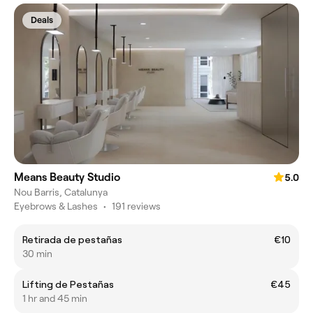
Deals
Means Beauty Studio
5.0
Nou Barris, Catalunya
Eyebrows & Lashes
•
191 reviews
Retirada de pestañas
€10
30 min
Lifting de Pestañas
€45
1 hr and 45 min