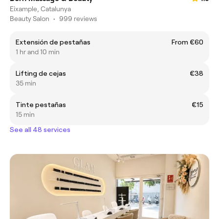
Eixample, Catalunya
Beauty Salon
•
999 reviews
Extensión de pestañas
From €60
1 hr and 10 min
Lifting de cejas
€38
35 min
Tinte pestañas
€15
15 min
See all 48 services