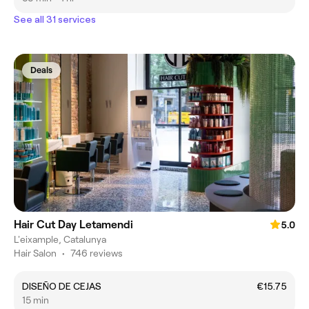
See all 31 services
Deals
Hair Cut Day Letamendi
5.0
L'eixample, Catalunya
Hair Salon
•
746 reviews
DISEÑO DE CEJAS
€15.75
15 min