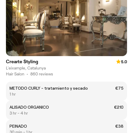
Crearte Styling
5.0
L'eixample, Catalunya
Hair Salon
•
860 reviews
METODO CURLY - tratamiento y secado
€75
1 hr
ALISADO ORGANICO
€210
3 hr - 4 hr
PEINADO
€38
30 min - 1 hr