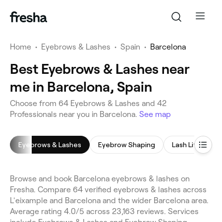
Home
•
Eyebrows & Lashes
•
Spain
•
Barcelona
Best Eyebrows & Lashes near
me in Barcelona, Spain
Choose from 64 Eyebrows & Lashes and 42
Professionals near you in Barcelona.
See map
Eyebrows & Lashes
Eyebrow Shaping
Lash Lift
E
Browse and book Barcelona eyebrows & lashes on
Fresha. Compare 64 verified eyebrows & lashes across
L'eixample and Barcelona and the wider Barcelona area.
Average rating 4.0/5 across 23,163 reviews. Services