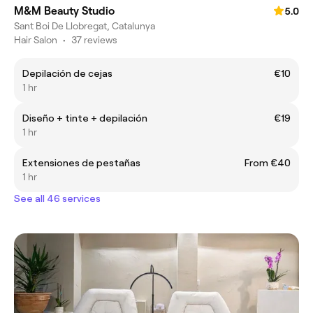
M&M Beauty Studio
5.0
Sant Boi De Llobregat, Catalunya
Hair Salon
•
37 reviews
Depilación de cejas
€10
1 hr
Diseño + tinte + depilación
€19
1 hr
Extensiones de pestañas
From €40
1 hr
See all 46 services