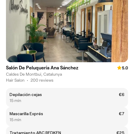
Salón De Peluquería Ana Sánchez
5.0
Caldes De Montbui, Catalunya
Hair Salon
•
200 reviews
Depilación cejas
€6
15 min
Mascarilla Exprés
€7
15 min
Tratamiento ABC REDKEN
€25