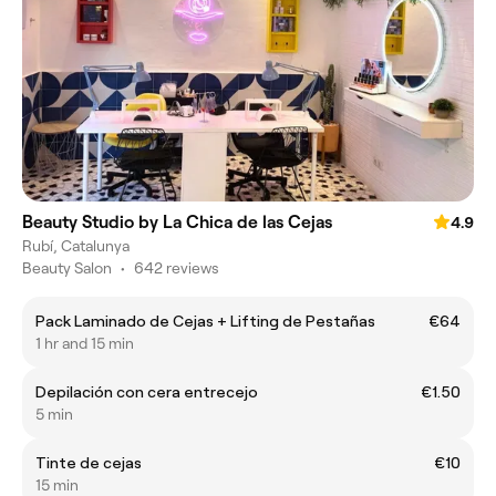
Beauty Studio by La Chica de las Cejas
4.9
Rubí, Catalunya
Beauty Salon
•
642 reviews
Pack Laminado de Cejas + Lifting de Pestañas
€64
1 hr and 15 min
Depilación con cera entrecejo
€1.50
5 min
Tinte de cejas
€10
15 min