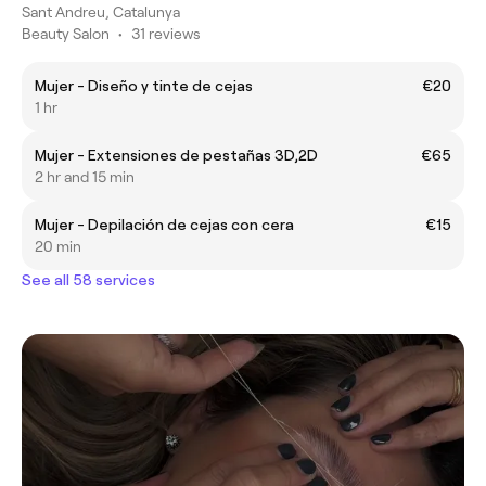
Sant Andreu, Catalunya
Beauty Salon
•
31 reviews
Mujer - Diseño y tinte de cejas
€20
1 hr
Mujer - Extensiones de pestañas 3D,2D
€65
2 hr and 15 min
Mujer - Depilación de cejas con cera
€15
20 min
See all 58 services