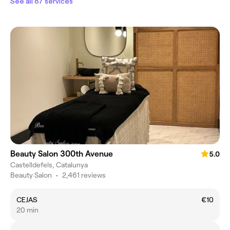
See all 87 services
Beauty Salon 300th Avenue
5.0
Castelldefels, Catalunya
Beauty Salon
•
2,461 reviews
CEJAS
€10
20 min