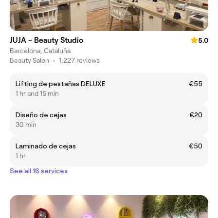
JUJA - Beauty Studio
5.0
Barcelona, Cataluña
Beauty Salon
•
1,227 reviews
Lifting de pestañas DELUXE
€55
1 hr and 15 min
Diseño de cejas
€20
30 min
Laminado de cejas
€50
1 hr
See all 16 services