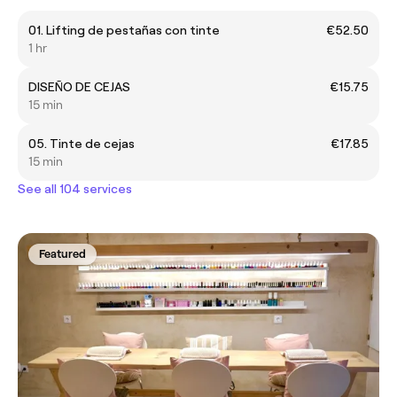
01. Lifting de pestañas con tinte
€52.50
1 hr
DISEÑO DE CEJAS
€15.75
15 min
05. Tinte de cejas
€17.85
15 min
See all 104 services
Featured