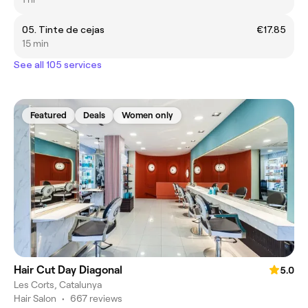
05. Tinte de cejas
€17.85
15 min
See all 105 services
Featured
Deals
Women only
Hair Cut Day Diagonal
5.0
Les Corts, Catalunya
Hair Salon
•
667 reviews