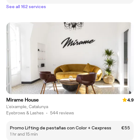
See all 162 services
Mirame House
4.9
L'eixample, Catalunya
Eyebrows & Lashes
•
544 reviews
Promo Lifting de pestañas con Color + Cexpress
€55
1 hr and 15 min