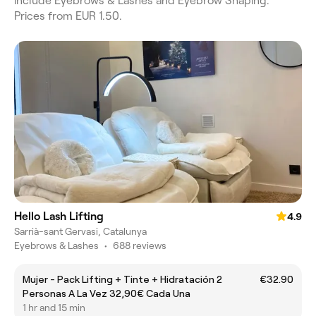
include Eyebrows & Lashes and Eyebrow Shaping.
Prices from EUR 1.50.
Hello Lash Lifting
4.9
Sarrià-sant Gervasi, Catalunya
Eyebrows & Lashes
•
688 reviews
Mujer - Pack Lifting + Tinte + Hidratación 2
€32.90
Personas A La Vez 32,90€ Cada Una
1 hr and 15 min