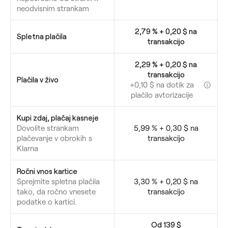
neodvisnim strankam
2,79 % + 0,20 $ na
Spletna plačila
transakcijo
2,29 % + 0,20 $ na
transakcijo
Plačila v živo
+0,10 $ na dotik za
plačilo avtorizacije
Kupi zdaj, plačaj kasneje
Dovolite strankam
5,99 % + 0,30 $ na
plačevanje v obrokih s
transakcijo
Klarna
Ročni vnos kartice
Sprejmite spletna plačila
3,30 % + 0,20 $ na
tako, da ročno vnesete
transakcijo
podatke o kartici.
Od 139 $