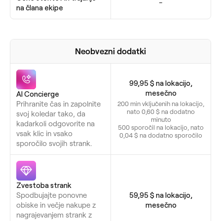
-
na člana ekipe
Neobvezni dodatki
99,95 $ na lokacijo,
mesečno
AI Concierge
Prihranite čas in zapolnite
200 min vključenih na lokacijo,
nato 0,60 $ na dodatno
svoj koledar tako, da
minuto
kadarkoli odgovorite na
500 sporočil na lokacijo, nato
vsak klic in vsako
0,04 $ na dodatno sporočilo
sporočilo svojih strank.
Zvestoba strank
Spodbujajte ponovne
59,95 $ na lokacijo,
obiske in večje nakupe z
mesečno
nagrajevanjem strank z