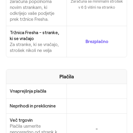
zaračuna popolnoma
Zaračuna se minimalni strošek
novim strankam, ki
v 6 $ višini na stranko
odkrijejo vaše podjetje
prek tržnice Fresha.
Tržnica Fresha - stranke,
ki se vračajo
Brezplačno
Za stranke, ki se vračajo,
strošek nikoli ne velja
Plačila
Vnaprejšnja plačila
Neprihodi in preklicnine
Več trgovin
Plačila usmerite
-
neposredno od strank k