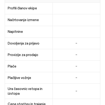
Profili članov ekipe
Načrtovanje izmene
Napitnine
-
Dovoljenja za prijavo
-
Provizije za prodajo
-
Plače
-
Plačljive vožnje
Ura časovnic vstopa in
-
izstopa
Cene storitev in trajanje