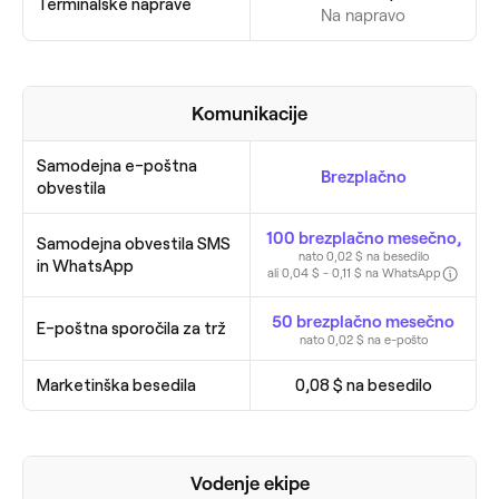
Terminalske naprave
Na napravo
Komunikacije
Samodejna e-poštna
Brezplačno
obvestila
100 brezplačno mesečno,
Samodejna obvestila SMS
nato 0,02 $ na besedilo
in WhatsApp
ali 0,04 $ - 0,11 $ na WhatsApp
50 brezplačno mesečno
E-poštna sporočila za trž
nato 0,02 $ na e-pošto
Marketinška besedila
0,08 $ na besedilo
Vodenje ekipe