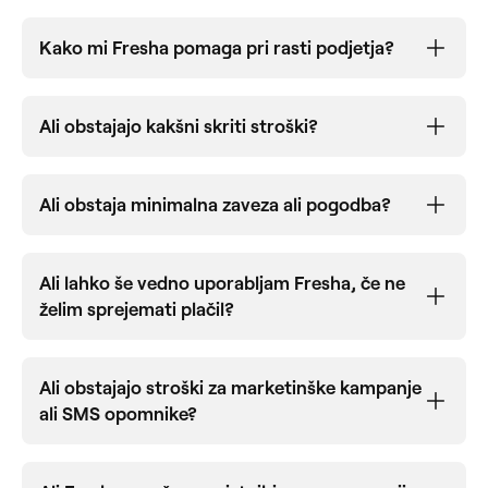
Smo največja rezervacijska platforma za lepoto in
dobro počutje na svetu, ki ji zaupa več kot 120.000
Kako mi Fresha pomaga pri rasti podjetja?
podjetij.
Podjetja nas izberejo zaradi naših zmogljivih funkcij,
ki so enostavne za uporabo, vključno s spletnimi
Ali obstajajo kakšni skriti stroški?
rezervacijami, obdelavo plačil, tržnimi orodji in
upravljanjem ekipe. Naša avtomatizacija
poenostavlja vsakodnevna opravila, prihrani čas in
Ali obstaja minimalna zaveza ali pogodba?
izboljša učinkovitost, tako da se lahko osredotočite
na tisto, kar je najpomembnejše.
Ali lahko še vedno uporabljam Fresha, če ne
želim sprejemati plačil?
Ali obstajajo stroški za marketinške kampanje
ali SMS opomnike?
Ponujamo samodejne opomnike za sestanek,
vključno z dodatkom za pošiljanje sporočil SMS, ki je