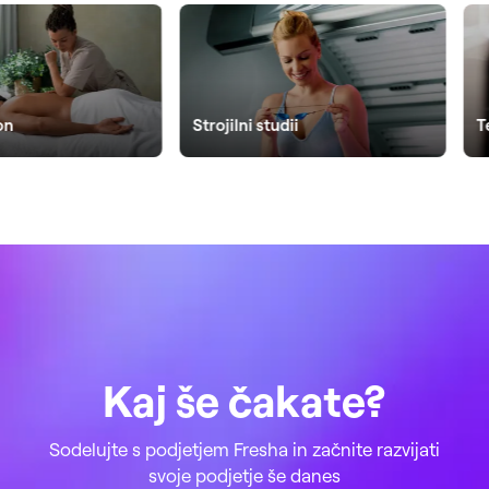
Strojilni studii
Tetoviran
Kaj še čakate?
Sodelujte s podjetjem Fresha in začnite razvijati
svoje podjetje še danes