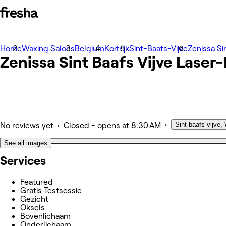
Home
Photos
Waxing Salons
Belgium
Kortrijk
Sint-Baafs-Vijve
Zenissa Si
Zenissa Sint Baafs Vijve Laser
About
Services
Team
Other
•
Sint-baafs-vijve,
•
No reviews yet
Closed
- opens at 8:30 AM
See all images
Services
Featured
Gratis Testsessie
Gezicht
Oksels
Bovenlichaam
Onderlichaam