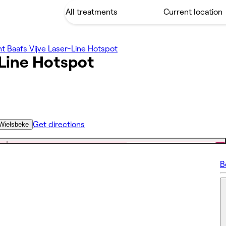
nt Baafs Vijve Laser-Line Hotspot
-Line Hotspot
Get directions
 Wielsbeke
B