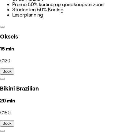
Promo 50% korting op goedkoopste zone
Studenten 50% Korting
Laserplanning
Oksels
15 min
€120
Book
Bikini Brazilian
20 min
€150
Book