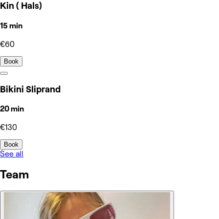
Kin ( Hals)
15 min
€60
Book
Bikini Sliprand
20 min
€130
Book
See all
Team