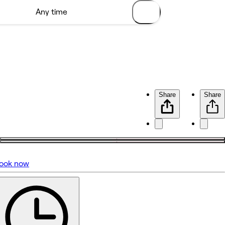
Share
Share
ook now
No reviews yet