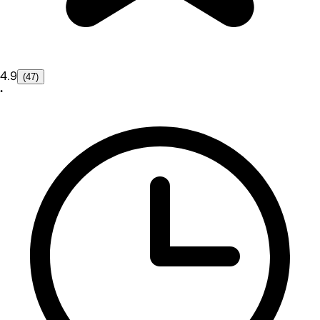
4.9
(47)
•