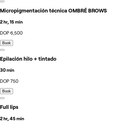
Micropigmentación técnica OMBRÉ BROWS
2 hr, 15 min
DOP 6,500
Book
Epilación hilo + tintado
30 min
DOP 750
Book
Full lips
2 hr, 45 min