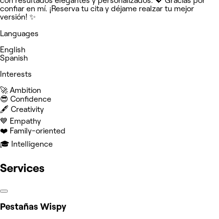
con resultados elegantes y personalizados. 💖 Gracias por
confiar en mí. ¡Reserva tu cita y déjame realzar tu mejor
versión! ✨
Languages
English
Spanish
Interests
🚀 Ambition
😎 Confidence
🖋️ Creativity
💙 Empathy
❤️ Family-oriented
🎓 Intelligence
Services
Pestañas Wispy