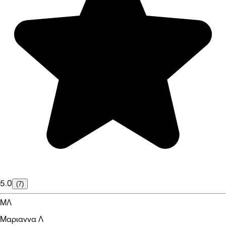
5.0
(7)
ΜΛ
Μαριαννα Λ