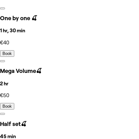
One by one 🍒
1 hr, 30 min
€40
Book
Mega Volume🍒
2 hr
€50
Book
Half set🍒
45 min