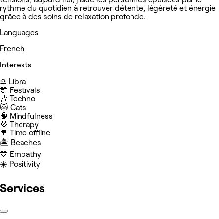
rythme du quotidien à retrouver détente, légèreté et énergie
grâce à des soins de relaxation profonde.
Languages
French
Interests
♎️ Libra
🎊 Festivals
🎶 Techno
🐱 Cats
🧠 Mindfulness
💜 Therapy
🌳 Time offline
🏝️ Beaches
💙 Empathy
☀️ Positivity
Services