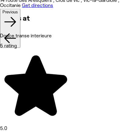
14 route des Aresquiers , Clos de vic , Vic-la-Gardiole ,
Occitanie
Get directions
Previous
Works at
Douce transe interieure
5 rating
5.0