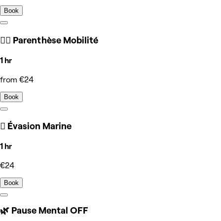
Book
🧘‍♀️ Parenthèse Mobilité
1 hr
from €24
Book
🫆 Évasion Marine
1 hr
€24
Book
🌿 Pause Mental OFF