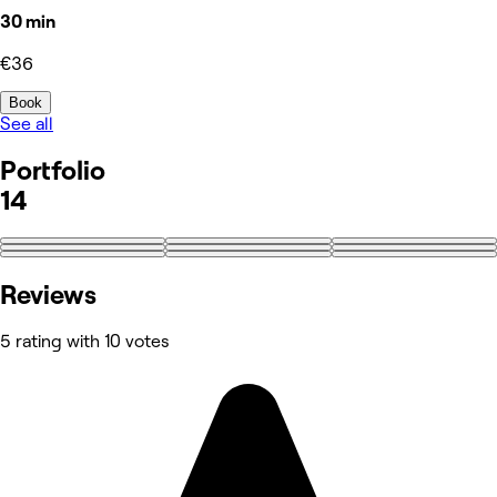
30 min
€36
Book
See all
Portfolio
14
+5
Reviews
5 rating with 10 votes