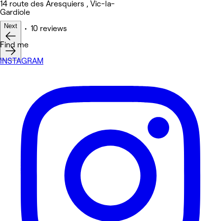
14 route des Aresquiers , Vic-la-
Gardiole
Next
Other • 10 reviews
Find me
INSTAGRAM