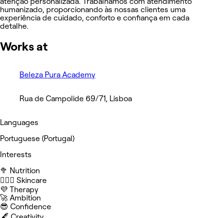
atenção personalizada. Trabalhamos com atendimento
humanizado, proporcionando às nossas clientes uma
experiência de cuidado, conforto e confiança em cada
detalhe.
Works at
Beleza Pura Academy
Rua de Campolide 69/71, Lisboa
Languages
Portuguese (Portugal)
Interests
🥦 Nutrition
🧖🏻‍♀️ Skincare
💜 Therapy
🚀 Ambition
😎 Confidence
🖋️ Creativity