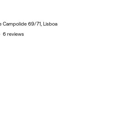
e Campolide 69/71, Lisboa
• 6 reviews