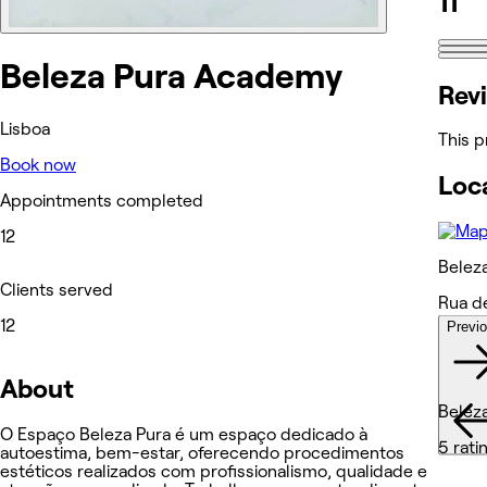
11
Beleza Pura Academy
Rev
Lisboa
This p
Book now
Loc
Appointments completed
12
Belez
Clients served
Rua d
12
Previ
Wor
About
Belez
O Espaço Beleza Pura é um espaço dedicado à
5 rati
autoestima, bem-estar, oferecendo procedimentos
estéticos realizados com profissionalismo, qualidade e