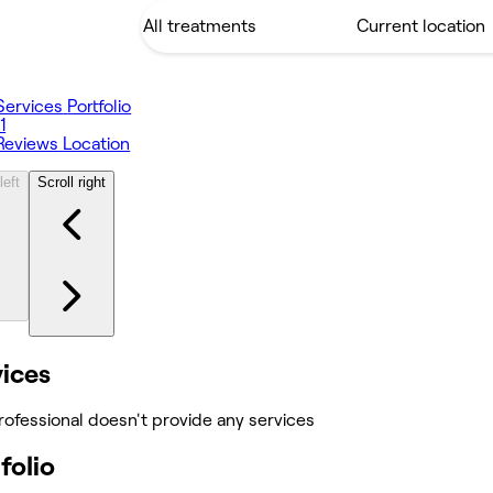
Services
Portfolio
11
Reviews
Location
left
Scroll right
vices
rofessional doesn't provide any services
folio