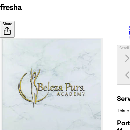
Share
Scroll 
Ser
This p
Port