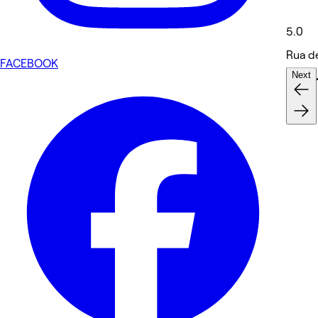
5.0
Rua d
FACEBOOK
Next
Nails 