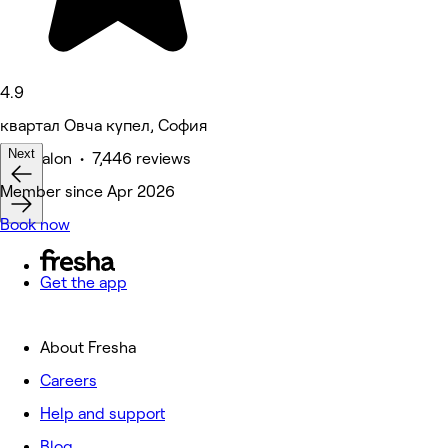
4.9
квартал Овча купел, София
Next
Hair Salon • 7,446 reviews
Deals
Member since Apr 2026
Book now
Get the app
About Fresha
Careers
Help and support
Blog