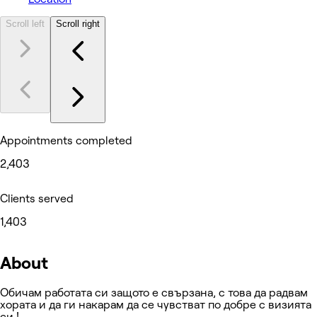
Scroll left
Scroll right
Appointments completed
2,403
Clients served
1,403
About
Обичам работата си защото е свързана, с това да радвам
хората и да ги накарам да се чувстват по добре с визията
си !