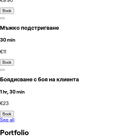
€9.90
Book
Мъжко подстригване
30 min
€11
Book
Боядисване с боя на клиента
1 hr, 30 min
€23
Book
See all
Portfolio