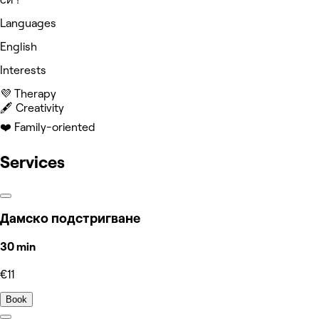
Languages
English
Interests
💜 Therapy
🖋️ Creativity
❤️ Family-oriented
Services
Дамско подстригване
30 min
€11
Book