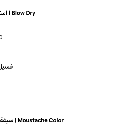
استشوار | Blow Dry
n
0
غسيل
صبغة شنب | Moustache Color
n