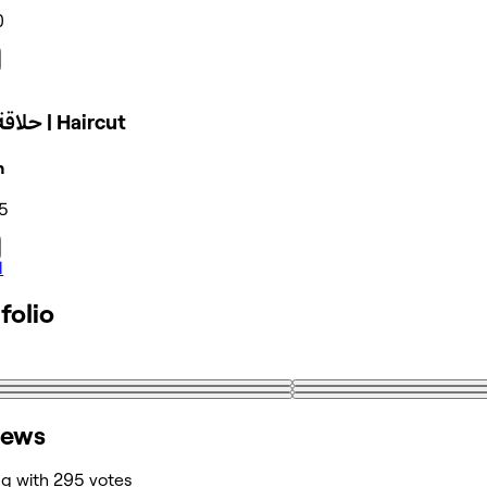
0
حلاقة شعر | Haircut
n
5
l
folio
iews
ng with 295 votes