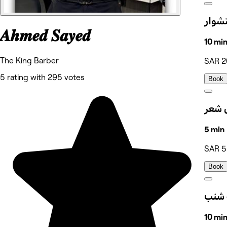
𝑨𝒉𝒎𝒆𝒅 𝑺𝒂𝒚𝒆𝒅
10 mi
The King Barber
SAR 2
5 rating with 295 votes
Book
 شعر
5 min
SAR 5
Book
10 mi