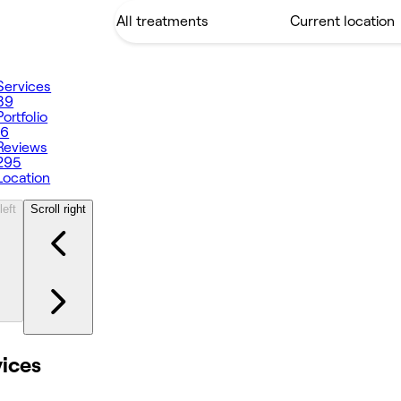
Services
39
Portfolio
16
Reviews
295
Location
left
Scroll right
vices