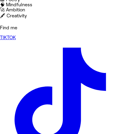
🧠 Mindfulness
🚀 Ambition
🖋️ Creativity
Find me
TIKTOK