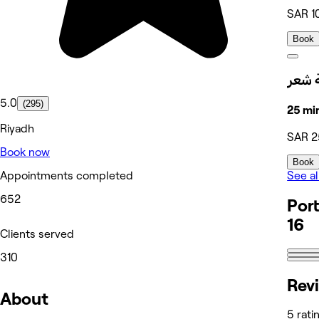
SAR 1
Book
5.0
(295)
25 mi
Riyadh
SAR 2
Book now
Book
See al
Appointments completed
652
Port
16
Clients served
310
Rev
About
5 rati