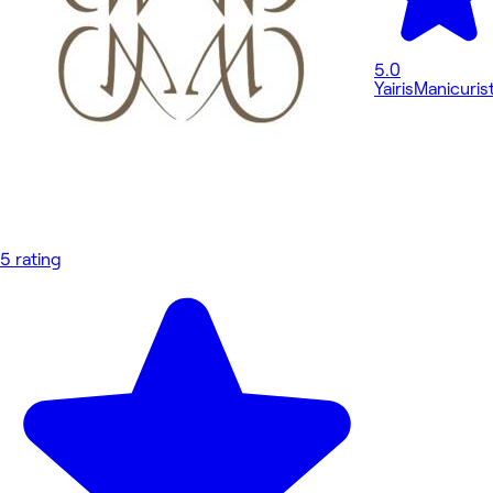
5.0
Yairis
Manicuris
5 rating