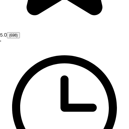
5.0
(698)
•