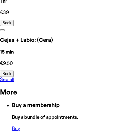
1 hr
€39
Book
Cejas + Labio: (Cera)
15 min
€9.50
Book
See all
More
Buy a membership
Buy a bundle of appointments.
Buy