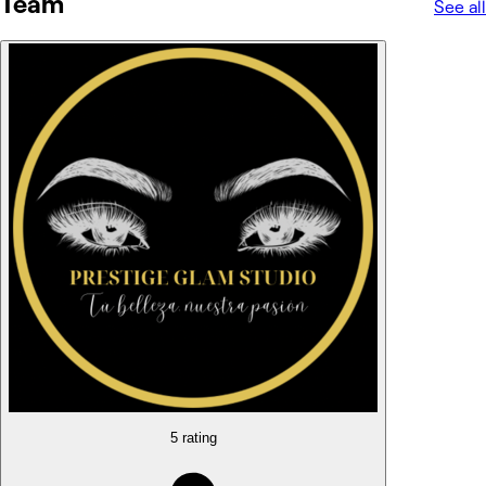
Team
See all
5 rating