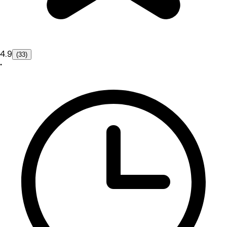
4.9
(33)
•