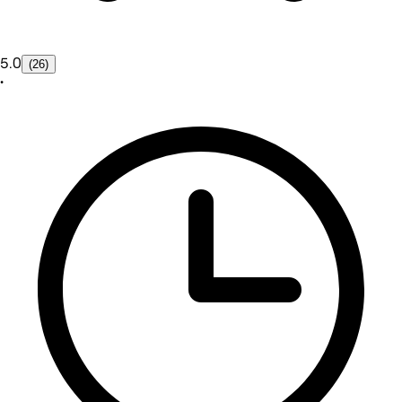
5.0
(26)
•