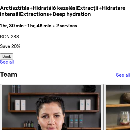
Arctisztítás+Hidratáló kezelés|Extracții+Hidratare
intensă|Extractions+Deep hydration
1 hr, 30 min - 1 hr, 45 min • 2 services
RON 288
Save 20%
Book
See all
Team
See all