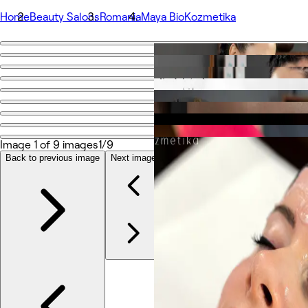
Home
Beauty Salons
Romania
Maya BioKozmetika
Go back
Share
Maya BioKozmetika
Foto
Image 1 of 9 images
1/9
Informazioni
Servizi
Back to previous image
Next image
Team
Recensioni
Altro