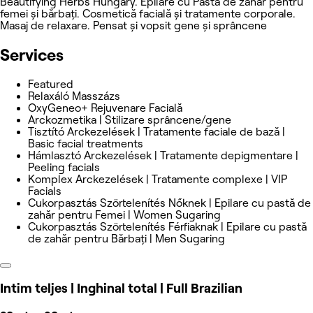
Beautifying Herbs Hungary. Epilare cu Pastă de zahăr pentru
femei și bărbați. Cosmetică facială și tratamente corporale.
Masaj de relaxare. Pensat și vopsit gene și sprâncene
Services
Featured
Relaxáló Masszázs
OxyGeneo+ Rejuvenare Facială
Arckozmetika | Stilizare sprâncene/gene
Tisztító Arckezelések | Tratamente faciale de bază |
Basic facial treatments
Hámlasztó Arckezelések | Tratamente depigmentare |
Peeling facials
Komplex Arckezelések | Tratamente complexe | VIP
Facials
Cukorpasztás Szörtelenítés Nőknek | Epilare cu pastă de
zahăr pentru Femei | Women Sugaring
Cukorpasztás Szörtelenítés Férfiaknak | Epilare cu pastă
de zahăr pentru Bărbați | Men Sugaring
Intim teljes | Inghinal total | Full Brazilian