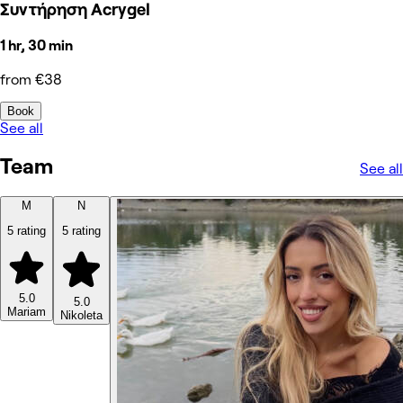
Συντήρηση Acrygel
1 hr, 30 min
from €38
Book
See all
Team
See all
M
N
5 rating
5 rating
5.0
5.0
Mariam
Nikoleta