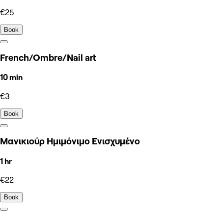
€25
Book
French/Ombre/Nail art
10 min
€3
Book
Μανικιούρ Ημιμόνιμο Ενισχυμένο
1 hr
€22
Book