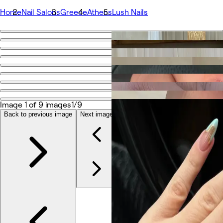
Home
Nail Salons
Greece
Athens
Lush Nails
Go back
Share
Lush Nails
Photos
Image 1 of 9 images
1/9
About
Services
Back to previous image
Next image
Team
Reviews
Other
Loyalty