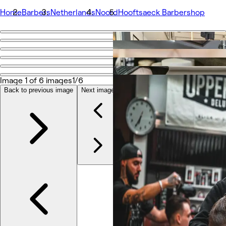
Home
Barbers
Netherlands
Noord
Hooftsaeck Barbershop
Go back
Share
Hooftsaeck Barbershop
Image 1 of 6 images
1/6
Back to previous image
Next image
Photos
About
Services
Team
Reviews
Other