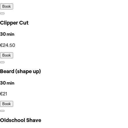
Book
Clipper Cut
30 min
€24.50
Book
Beard (shape up)
30 min
€21
Book
Oldschool Shave