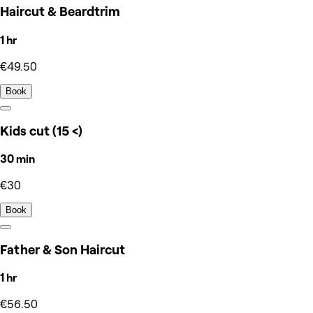
Haircut & Beardtrim
1 hr
€49.50
Book
Kids cut (15 <)
30 min
€30
Book
Father & Son Haircut
1 hr
€56.50