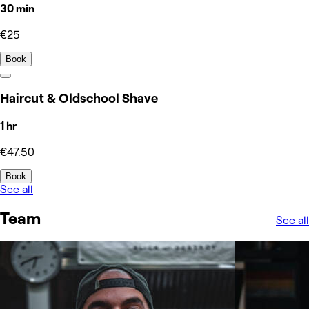
30 min
€25
Book
Haircut & Oldschool Shave
1 hr
€47.50
Book
See all
Team
See all