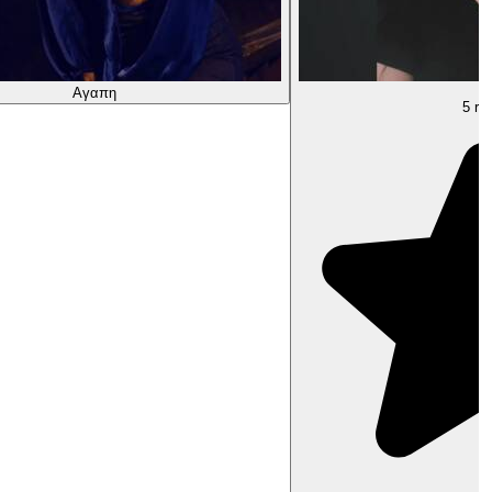
Αγαπη
5 rat