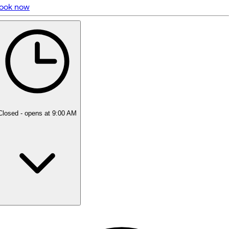
ook now
5 rating with 32 votes
5.0
Closed
- opens at 9:00 AM
Monday