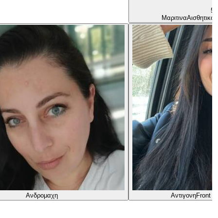
5.
Μαριτινα
Αισθητικός
Ανδρομαχη
Αντιγονη
Front D