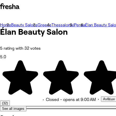
Home
Photos
Beauty Salons
Greece
Thessaloniki
Peraia
Élan Beauty Sal
Élan Beauty Salon
About
Services
More
Team
Reviews
5 rating with 32 votes
Other
5.0
•
Ανθέων 
•
Closed
- opens at 9:00 AM
(32)
See all images