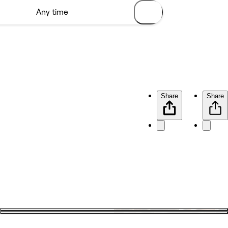
Share
Share