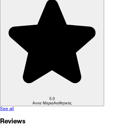
5.0
Αννα Μαρια
Αισθητικός
See all
Reviews