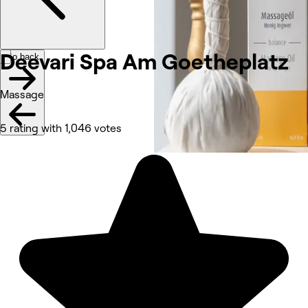
Deevari Spa Am Goetheplatz
Go back
Massage
5 rating with 1,046 votes