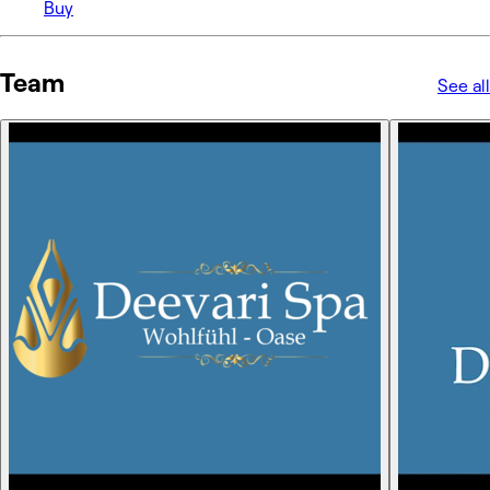
Buy
Team
See all