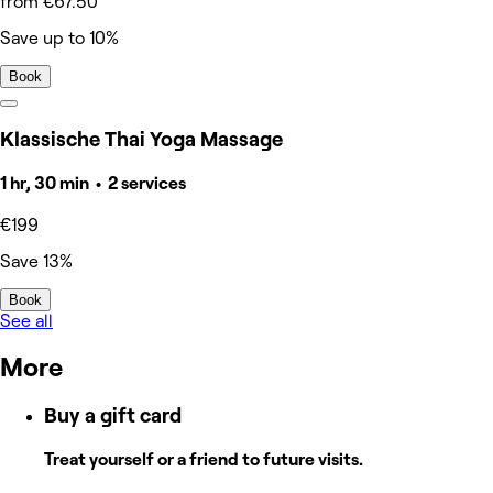
from €67.50
Save up to 10%
Book
Klassische Thai Yoga Massage
1 hr, 30 min • 2 services
€199
Save 13%
Book
See all
More
Buy a gift card
Treat yourself or a friend to future visits.