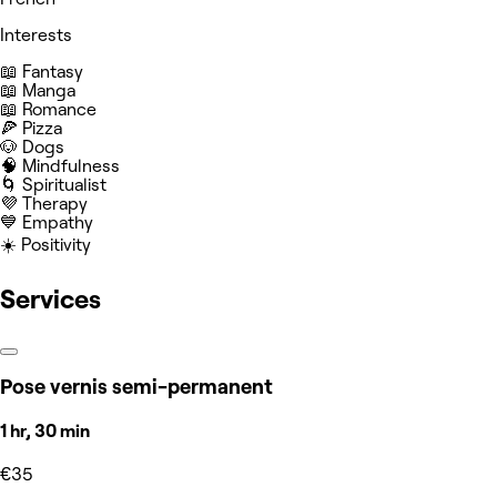
Interests
📖 Fantasy
📖 Manga
📖 Romance
🍕 Pizza
🐶 Dogs
🧠 Mindfulness
🌀 Spiritualist
💜 Therapy
💙 Empathy
☀️ Positivity
Services
Pose vernis semi-permanent
1 hr, 30 min
€35