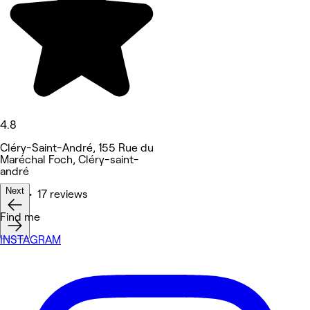
4.8
Cléry-Saint-André, 155 Rue du
Maréchal Foch, Cléry-saint-
andré
Next
Nails • 17 reviews
Find me
INSTAGRAM