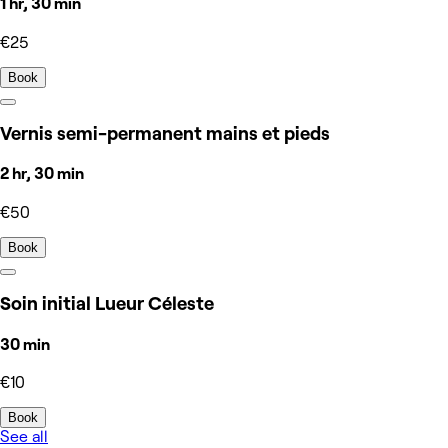
1 hr, 30 min
€25
Book
Vernis semi-permanent mains et pieds
2 hr, 30 min
€50
Book
Soin initial Lueur Céleste
30 min
€10
Book
See all