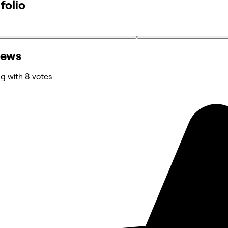
folio
iews
ng with 8 votes