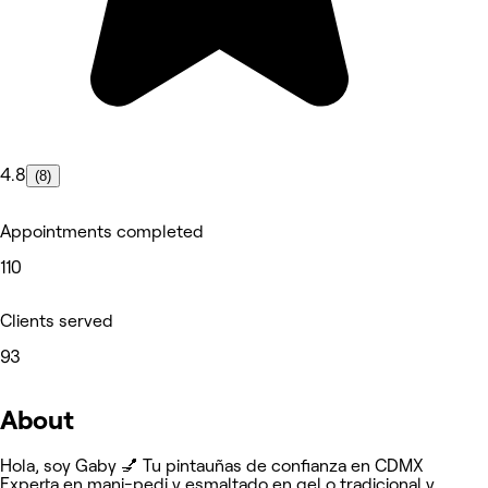
4.8
(8)
Appointments completed
110
Clients served
93
About
Hola, soy Gaby 💅 Tu pintauñas de confianza en CDMX
Experta en mani-pedi y esmaltado en gel o tradicional y