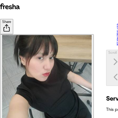
Share
Scroll 
Ser
This p