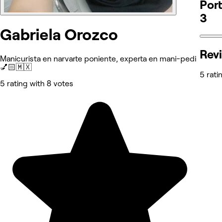
Port
3
Gabriela Orozco
Rev
Manicurista en narvarte poniente, experta en mani-pedi
💅🏻🇲🇽
5 rati
5 rating with 8 votes