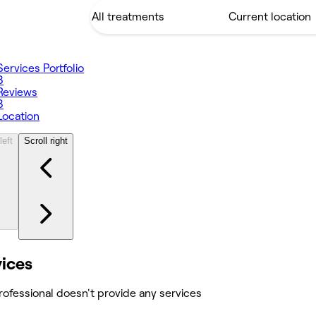
Services
Portfolio
3
Reviews
8
Location
left
Scroll right
vices
rofessional doesn't provide any services