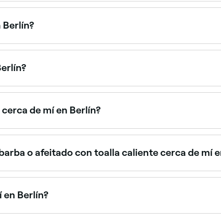
a en cortes infantiles y ofrecen un ambiente relajado y ami
ín.
 Berlín?
s. Explora Fresha para encontrar barberos cerca de ti con d
erlín?
abiertas los sábados, y suelen tener sus horas más concurrid
bados y reservar tu cita con anticipación.
cerca de mí en Berlín?
iedad de rangos de precios. Fresha muestra los precios desd
 ti antes de reservar.
rba o afeitado con toalla caliente cerca de mí e
ecen recortes de barba, perfilados y afeitados tradicionale
lín.
 en Berlín?
 de Berlín es usando Fresha. Ingresa tu barrio o permite el