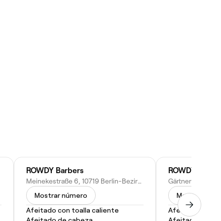
ROWDY Barbers
ROWDY Barber
Meinekestraße 6, 10719 Berlin-Bezirk Charlottenburg-Wilmersdorf, Germany
Mostrar número
Mostrar núm
Afeitado con toalla caliente
Afeitado de ca
Afeitado de cabeza
Afeitado con to