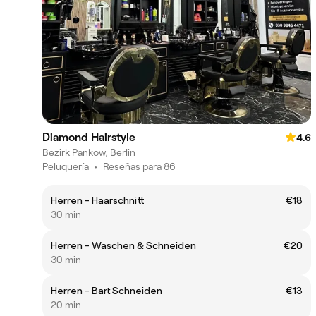
Diamond Hairstyle
4.6
Bezirk Pankow, Berlin
Peluquería
•
Reseñas para 86
Herren - Haarschnitt
€18
30 min
Herren - Waschen & Schneiden
€20
30 min
Herren - Bart Schneiden
€13
20 min