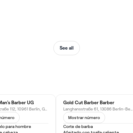
See all
an's Barber UG
Gold Cut Barber Barber
Bergmannstraße 112, 10961 Berlin, Germany
Langhansstraße 61, 13086 Berlin-Bezirk Pankow, Germany
 número
Mostrar número
elo para hombre
Corte de barba
e cabeza
Afeitado con toalla caliente