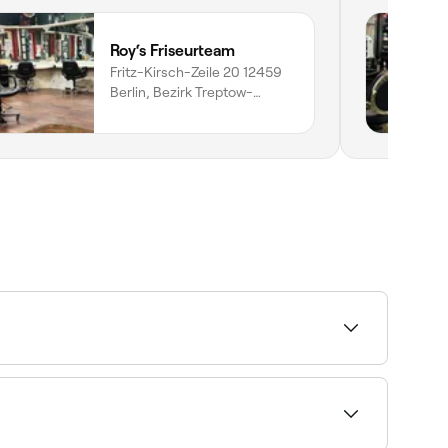
Roy‘s Friseurteam
Fritz-Kirsch-Zeile 20 12459
Berlin, Bezirk Treptow-
köpenick, Berlin, 12459
de hoy para ver la disponibilidad en tiempo real