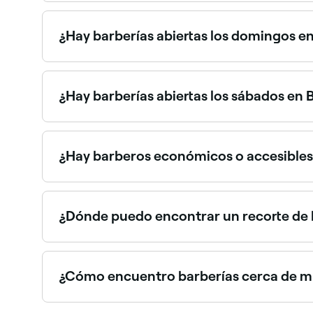
Sí, muchos barberos en Berlín tienen experienci
mejores barberos para niñ@s cerca de ti en Berl
¿Hay barberías abiertas los domingos en
Sí, muchos barberos en Berlín abren los domingo
segundos.
¿Hay barberías abiertas los sábados en B
Sí, la mayoría de las barberías en Berlín están 
consultar la disponibilidad en tiempo real los sá
¿Hay barberos económicos o accesibles 
Sí, Berlín cuenta con barberos en una amplia var
puedas encontrar un barbero económico cerca de
¿Dónde puedo encontrar un recorte de ba
En Berlín encontrarás numerosos barberos que ofr
mejores especialistas en barba cerca de ti en Ber
¿Cómo encuentro barberías cerca de mí
La forma más fácil de encontrar barberías cerca