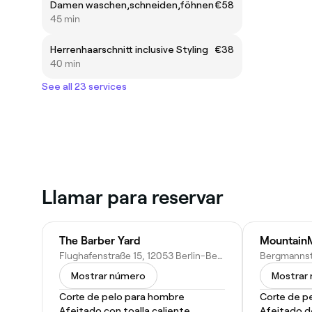
Damen waschen,schneiden,föhnen
€58
45 min
Herrenhaarschnitt inclusive Styling
€38
40 min
See all 23 services
Llamar para reservar
The Barber Yard
MountainM
Flughafenstraße 15, 12053 Berlin-Bezirk Neukölln, Germany
Mostrar número
Mostrar
Corte de pelo para hombre
Corte de p
Afeitado con toalla caliente
Afeitado d