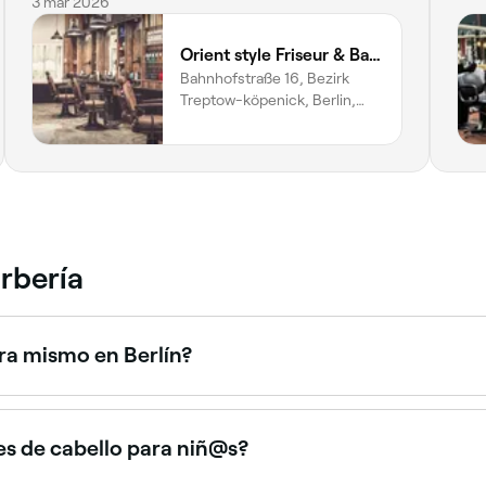
kommen.
3 mar 2026
Orient style Friseur & Barber
Bahnhofstraße 16, Bezirk
Treptow-köpenick, Berlin,
12555
rbería
ora mismo en Berlín?
 estén disponibles ahora mismo. Filtra por la fecha y hora 
es de cabello para niñ@s?