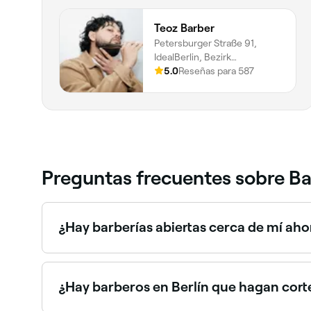
Teoz Barber
Petersburger Straße 91,
IdealBerlin, Bezirk
Friedrichshain-kreuzberg,
5.0
Reseñas para 587
Berlin, 10247
Preguntas frecuentes sobre Ba
¿Hay barberías abiertas cerca de mí ah
Usa Fresha para encontrar barberos en Berlín que
y reserva tu cita al instante.
¿Hay barberos en Berlín que hagan cort