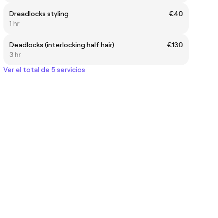
Dreadlocks styling
€40
1 hr
Deadlocks (interlocking half hair)
€130
3 hr
Ver el total de 5 servicios