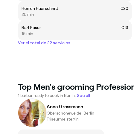
Herren Haarschnitt
€20
25 min
Bart Rasur
€13
15 min
Ver el total de 22 servicios
Top Men's grooming Professiona
1 barber ready to book in Berlín.
See all
Anna Grossmann
Oberschöneweide, Berlin
Friseurmeister/in