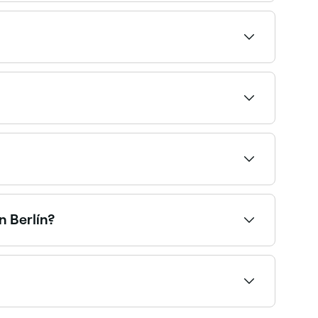
gable para niñ@s. Explora y reserva con l@s
isponibilidad los domingos y reserva tu cita en
as durante el fin de semana. Usa Fresha para
e el principio para cada servicio, para que
n Berlín?
s con toalla caliente. Explora y reserva con los
 acceso a tu ubicación para ver un mapa con