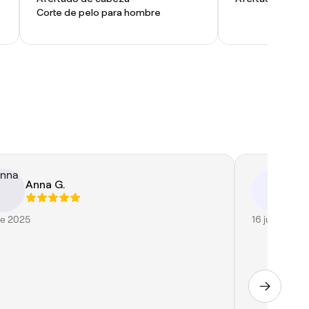
Corte de pelo para hombre
Anna G.
A
A
ne 2025
16 jun 2026