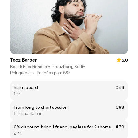
Teoz Barber
5.0
Bezirk Friedrichshain-kreuzberg, Berlin
Peluquería
•
Reseñas para 587
hair n beard
€48
1 hr
from long to short session
€68
1 hr and 30 min
6% discount: bring 1 friend, pay less for 2 short sessions
€79
2 hr