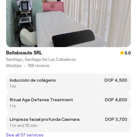
Bellabeaute SRL
5.0
Santiago, Santiago De Los Caballeros
Medspa
•
188 reviews
Inducción de colágeno
DOP 4,500
1 hr
Ritual Age Defense Treatment
DOP 4,600
1 hr
Limpieza facial profunda Casmara
DOP 3,700
1 hr and 10 min
See all 57 services