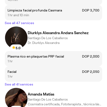
Limpieza facial profunda Casmara
DOP 3,700
1 hr and 10 min
See all 47 services
Diurklys Alexandra Andara Sanchez
Santiago De Los Caballeros
Dr. Diurklys Alexandra
5.0
Plasma rico en plaquetas PRP facial
DOP 2,000
1 hr
Facial
DOP 2,050
1 hr
See all 41 services
Amanda Matías
Santiago De Los Caballeros
Cosmiatra certificada, Fototerapista , técnica láser 📍