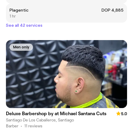
Plagentic
DOP 4,885
1 hr
See all 42 services
Men only
Deluxe Barbershop by at Michael Santana Cuts
5.0
Santiago De Los Caballeros, Santiago
Barber
•
11 reviews