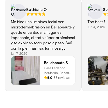
Bethiana O.
St
Me hice una limpieza facial con
The best !
microdermabrasión en Bellabeauté y
Jun 4, 2026
quedé encantada. El lugar es
impecable, el trato súper profesional
y te explican todo paso a paso. Salí
con la piel más lisa, luminosa y
uniforme, con los poros visiblemente
Jan 7, 2026
más limpios y un glow inmediato. Sin
Bellabeaute SRL
duda, volveré.
Calle Federico
Izquierdo, Reparto
del Este, Plaza
5.0
188 reviews
Aldhara, Local
204, Santiago,
Santiago De Los
Caballeros,
51000, Santiago