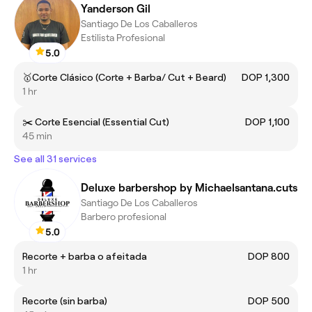
Yanderson Gil
Santiago De Los Caballeros
Estilista Profesional
5.0
🥇Corte Clásico (Corte + Barba/ Cut + Beard)
DOP 1,300
1 hr
✂️ Corte Esencial (Essential Cut)
DOP 1,100
45 min
See all 31 services
Deluxe barbershop by Michaelsantana.cuts
Santiago De Los Caballeros
Barbero profesional
5.0
Recorte + barba o afeitada
DOP 800
1 hr
Recorte (sin barba)
DOP 500