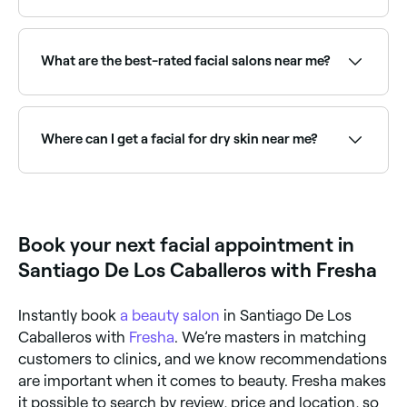
A facial is a multi-step skincare treatment that
cleanses, exfoliates, and nourishes the skin. A
standard facial typically includes cleansing, toning,
What are the best-rated facial salons near me?
exfoliation, a mask, and moisturising: all tailored to
your skin type and concerns.
Fresha lists a wide range of skin clinics and beauty
salons offering facials, all with verified client reviews.
Sort by rating to find the highest-rated therapists
Where can I get a facial for dry skin near me?
near you.
Hydrating facials use rich serums and masks to
deeply nourish dry skin. Browse and book the best
dry skin facial specialists near you on Fresha.
Book your next facial appointment in
Santiago De Los Caballeros with Fresha
Instantly book
a beauty salon
in Santiago De Los
Caballeros with
Fresha
. We’re masters in matching
customers to clinics, and we know recommendations
are important when it comes to beauty. Fresha makes
it possible to search by review, price and location, so