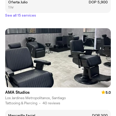
Oferta Julio
DOP 5,900
1 hr
See all 15 services
AMA Studios
5.0
Los Jardines Metropolitanos, Santiago
Tattooing & Piercing
•
40 reviews
Mascarilla facial
DOP 300