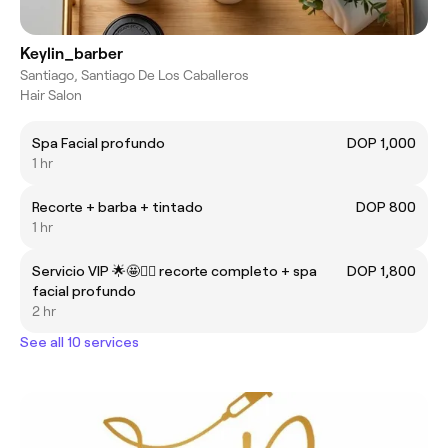
Keylin_barber
Santiago, Santiago De Los Caballeros
Hair Salon
Spa Facial profundo
DOP 1,000
1 hr
Recorte + barba + tintado
DOP 800
1 hr
Servicio VIP 🌟🤩🧖‍♂️ recorte completo + spa
DOP 1,800
facial profundo
2 hr
See all 10 services