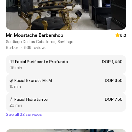
Mr. Moustache Barbershop
5.0
Santiago De Los Caballeros, Santiago
Barber
•
539 reviews
🧖‍♂️ Facial Purificante Profundo
DOP 1,450
45 min
🌿 Facial Express Mr. M
DOP 350
15 min
💧 Facial Hidratante
DOP 750
20 min
See all 32 services