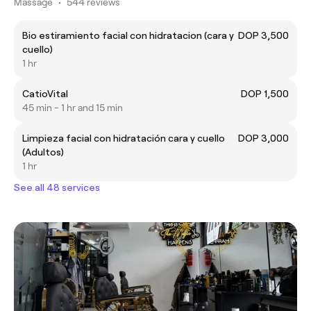
Massage
•
544 reviews
Bio estiramiento facial con hidratacion (cara y
DOP 3,500
cuello)
1 hr
CatioVital
DOP 1,500
45 min - 1 hr and 15 min
Limpieza facial con hidratación cara y cuello
DOP 3,000
(Adultos)
1 hr
See all 48 services