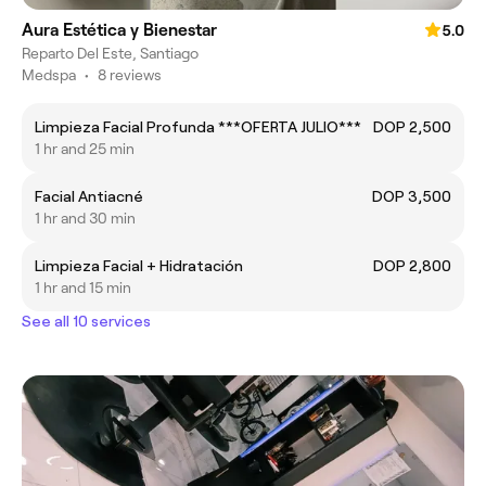
Aura Estética y Bienestar
5.0
Reparto Del Este, Santiago
Medspa
•
8 reviews
Limpieza Facial Profunda ***OFERTA JULIO***
DOP 2,500
1 hr and 25 min
Facial Antiacné
DOP 3,500
1 hr and 30 min
Limpieza Facial + Hidratación
DOP 2,800
1 hr and 15 min
See all 10 services