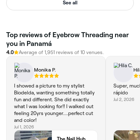
See all
Top reviews of Eyebrow Threading near
you in Panamá
4.0
Average of 1,951 reviews of 10 venues.
Monika P.
Hil
I showed a picture to my stylist
Super, much
Biodelda, wanting something totally
rápido
fun and different. She did exactly
Jul 2, 2026
what I was looking for!! I walked out
feeling 20yrs younger....perfect cut
and color!
Jul 1, 2026
The Nail Hub