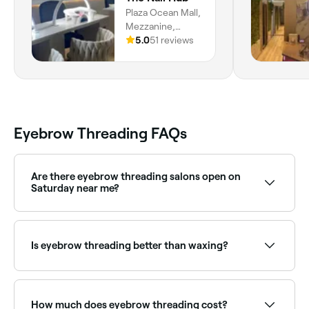
Plaza Ocean Mall,
Mezzanine,
Panamá, Provincia
5.0
51 reviews
De Panamá
Eyebrow Threading FAQs
Are there eyebrow threading salons open on
Saturday near me?
Yes, most threading studios are open on Saturdays.
Use Fresha to check real-time availability and book
your appointment.
Is eyebrow threading better than waxing?
Threading is incredibly precise and doesn’t tug at
your skin like waxing does. Threading can also
remove shorter hairs that waxing can’t, meaning
How much does eyebrow threading cost?