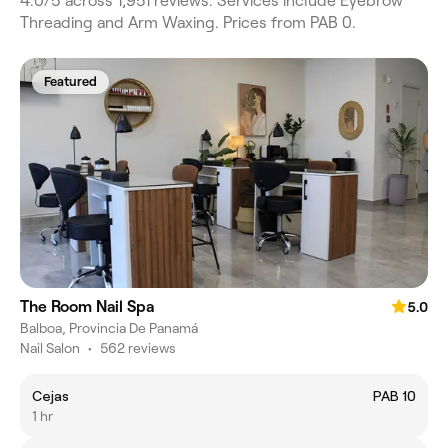
4.0/5 across 1,951 reviews. Services include Eyebrow
Threading and Arm Waxing. Prices from PAB 0.
Featured
The Room Nail Spa
5.0
Balboa, Provincia De Panamá
Nail Salon
•
562 reviews
Cejas
PAB 10
1 hr