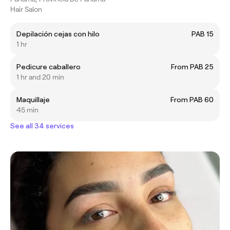
Hair Salon
Depilación cejas con hilo
PAB 15
1 hr
Pedicure caballero
From PAB 25
1 hr and 20 min
Maquillaje
From PAB 60
45 min
See all 34 services