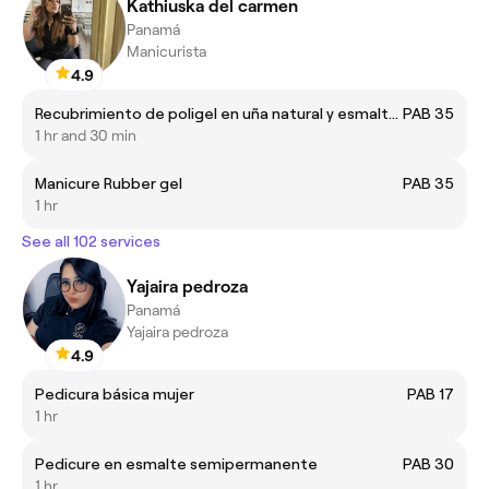
Kathiuska del carmen
Panamá
Manicurista
4.9
Recubrimiento de poligel en uña natural y esmalte semipermanente
PAB 35
1 hr and 30 min
Manicure Rubber gel
PAB 35
1 hr
See all 102 services
Yajaira pedroza
Panamá
Yajaira pedroza
4.9
Pedicura básica mujer
PAB 17
1 hr
Pedicure en esmalte semipermanente
PAB 30
1 hr