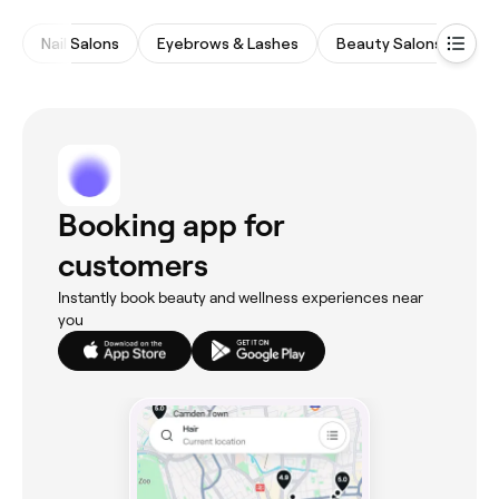
Nail Salons
Eyebrows & Lashes
Beauty Salons
Ha
Booking app for
customers
Instantly book beauty and wellness experiences near
you