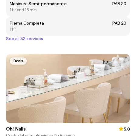
Manicura Semi-permanente
PAB 20
1 hr and 15 min
Pierna Completa
PAB 20
1 hr
See all 32 services
Deals
Oh! Nails
5.0
Costa del este, Provincia De Panamá