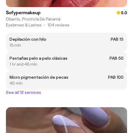
Sofypermakeup
5.0
Obarrio, Provincia De Panamá
Eyebrows & Lashes
•
104 reviews
Depilación con hilo
PAB 15
15 min
Pestañas pelo a pelo clásicas
PAB 50
1 hr and 45 min
Micro pigmentación de pecas
PAB 100
40 min
See all 12 services