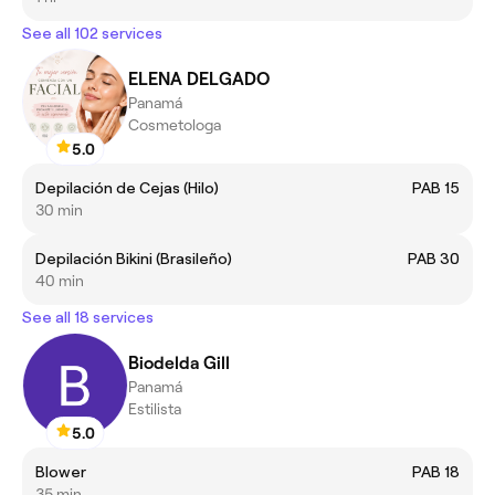
See all 102 services
ELENA DELGADO
Panamá
Cosmetologa
5.0
Depilación de Cejas (Hilo)
PAB 15
30 min
Depilación Bikini (Brasileño)
PAB 30
40 min
See all 18 services
Biodelda Gill
Panamá
Estilista
5.0
Blower
PAB 18
35 min