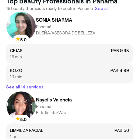
Top Beauty Professionals in Panamá
18 beauty therapists ready to book in Panamá.
See all
SONIA SHARMA
Panamá
DUEÑA/ASESORA DE BELLEZA
5.0
CEJAS
PAB 9.98
15 min
BOZO
PAB 4.99
10 min
See all 14 services
Nayelis Valencia
Panamá
Esteticista/Wax
5.0
LIMPIEZA FACIAL
PAB 50
1 hr