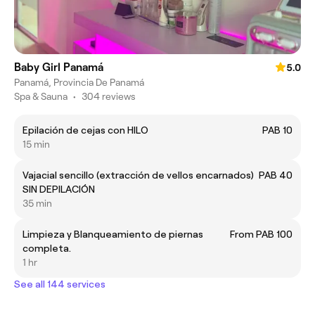
Baby Girl Panamá
5.0
Panamá, Provincia De Panamá
Spa & Sauna
•
304 reviews
Epilación de cejas con HILO
PAB 10
15 min
Vajacial sencillo (extracción de vellos encarnados)
PAB 40
SIN DEPILACIÓN
35 min
Limpieza y Blanqueamiento de piernas
From PAB 100
completa.
1 hr
See all 144 services