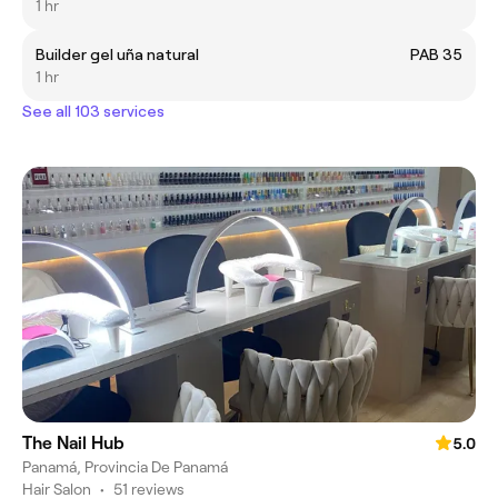
1 hr
Builder gel uña natural
PAB 35
1 hr
See all 103 services
The Nail Hub
5.0
Panamá, Provincia De Panamá
Hair Salon
•
51 reviews