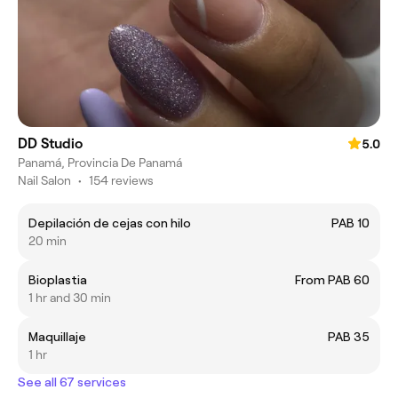
DD Studio
5.0
Panamá, Provincia De Panamá
Nail Salon
•
154 reviews
Depilación de cejas con hilo
PAB 10
20 min
Bioplastia
From PAB 60
1 hr and 30 min
Maquillaje
PAB 35
1 hr
See all 67 services