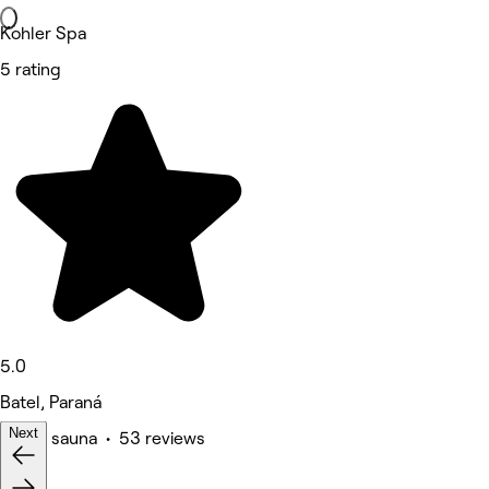
Kohler Spa
5 rating
5.0
Batel, Paraná
Next
Spa & sauna • 53 reviews