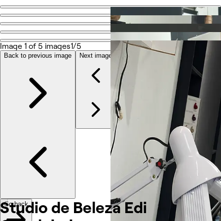
Go back
Share
Studio de Beleza Edi Cabeleireiro
Image 1 of 5 images
1/5
Back to previous image
Next image
Photos
About
Services
Other
Studio de Beleza Edi
Go back