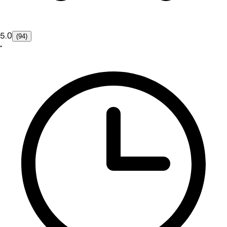
5.0
(94)
•