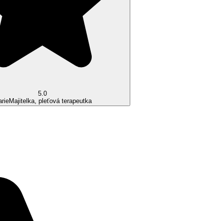
5.0
rie
Majitelka, pleťová terapeutka