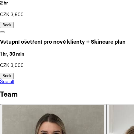
2 hr
CZK 3,900
Book
Vstupní ošetření pro nové klienty + Skincare plan
1 hr, 30 min
CZK 3,000
Book
See all
Team