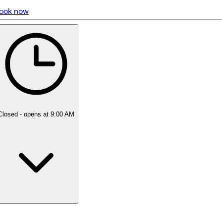
ook now
5 rating with 202 votes
5.0
Closed
- opens at 9:00 AM
Monday