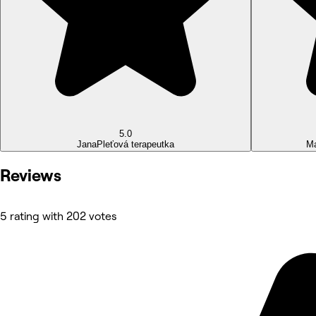
5.0
Jana
Pleťová terapeutka
Ma
Reviews
5 rating with 202 votes