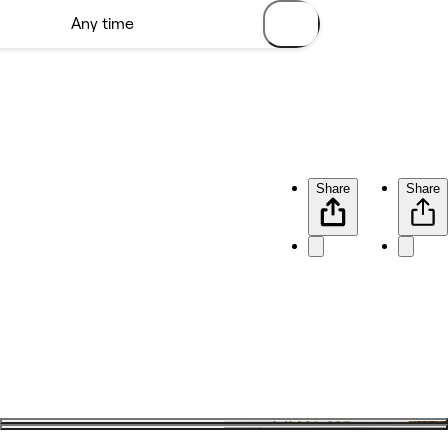
Share
Share