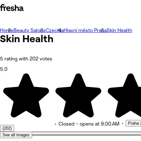
Home
Valokuvat
Beauty Salons
Czechia
Hlavní město Praha
Skin Health
Skin Health
Tietoa
Palvelut
Tiimeille
Arvostelut
Muut
5 rating with 202 votes
5.0
•
Praha 
•
Closed
- opens at 9:00 AM
(202)
See all images