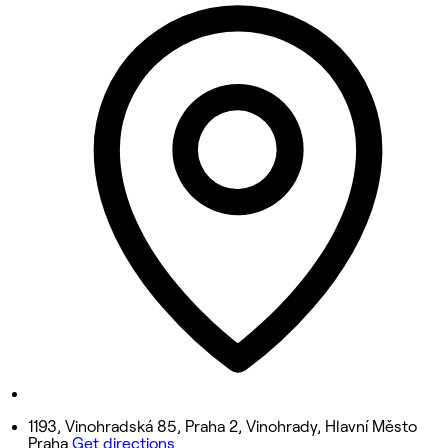
10:00 AM - 7:00 PM
Tuesday
9:30 AM - 7:00 PM
Wednesday
10:00 AM - 7:00 PM
Thursday
9:30 AM - 7:00 PM
Friday
9:00 AM - 6:00 PM
Saturday
Closed
Sunday
Closed
1193, Vinohradská 85, Praha 2, Vinohrady, Hlavní Město
Praha
Get directions