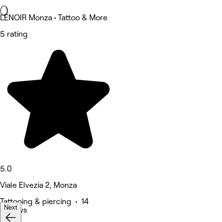
LENOIR Monza • Tattoo & More
5 rating
5.0
Viale Elvezia 2, Monza
Tattooing & piercing • 14
Next
reviews