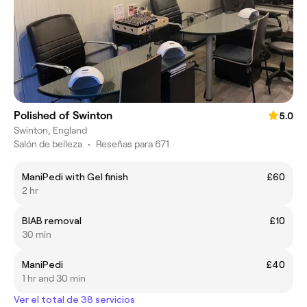
Polished of Swinton
5.0
Swinton, England
Salón de belleza
•
Reseñas para 671
ManiPedi with Gel finish
£60
2 hr
BIAB removal
£10
30 min
ManiPedi
£40
1 hr and 30 min
Ver el total de 38 servicios