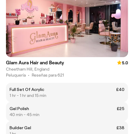
Glam Aura Hair and Beauty
5.0
Cheetham Hill, England
Peluquería
•
Reseñas para 621
Full Set Of Acrylic
£40
1 hr - 1 hr and 15 min
Gel Polish
£25
40 min - 45 min
Builder Gel
£38
1 hr