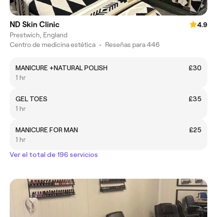
ND Skin Clinic
4.9
Prestwich, England
Centro de medicina estética
•
Reseñas para 446
MANICURE +NATURAL POLISH
£30
1 hr
GEL TOES
£35
1 hr
MANICURE FOR MAN
£25
1 hr
Ver el total de 196 servicios