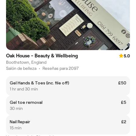
Oak House - Beauty & Wellbeing
5.0
Boothstown, England
Salón de belleza
•
Reseñas para 2097
Gel Hands & Toes (inc. file off)
£50
1 hr and 30 min
Gel toe removal
£5
30 min
Nail Repair
£2
15 min