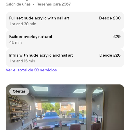
Salón de uñas
•
Reseñas para 2567
Full set nude acrylic with nail art
Desde £30
1 hr and 30 min
Builder overlay natural
£29
45 min
Infills with nude acrylic and nail art
Desde £28
1 hr and 15 min
Ver el total de 93 servicios
Ofertas