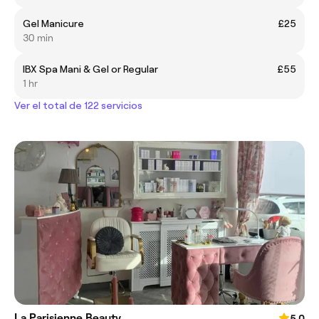
Gel Manicure
£25
30 min
IBX Spa Mani & Gel or Regular
£55
1 hr
Ver el total de 122 servicios
La Parisienne Beauty
5.0