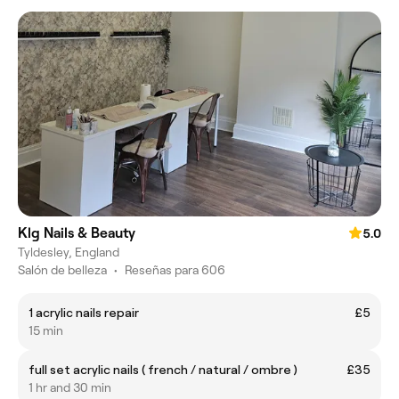
Klg Nails & Beauty
5.0
Tyldesley, England
Salón de belleza
•
Reseñas para 606
1 acrylic nails repair
£5
15 min
full set acrylic nails ( french / natural / ombre )
£35
1 hr and 30 min