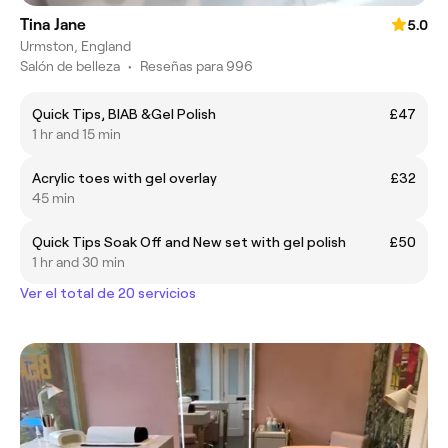
Tina Jane
5.0
Urmston, England
Salón de belleza
•
Reseñas para 996
Quick Tips, BIAB &Gel Polish
£47
1 hr and 15 min
Acrylic toes with gel overlay
£32
45 min
Quick Tips Soak Off and New set with gel polish
£50
1 hr and 30 min
Ver el total de 20 servicios