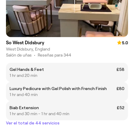
So West Didsbury
5.0
West Didsbury, England
Salón de uñas
•
Reseñas para 344
Gel Hands & Feet
£58
1 hr and 20 min
Luxury Pedicure with Gel Polish with French Finish
£80
1 hr and 40 min
Biab Extension
£52
1 hr and 30 min - 1 hr and 40 min
Ver el total de 44 servicios