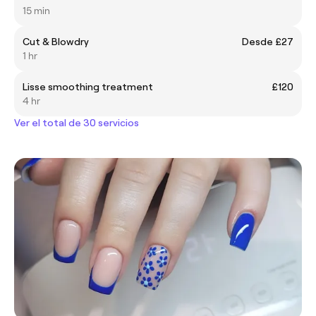
15 min
Cut & Blowdry
Desde £27
1 hr
Lisse smoothing treatment
£120
4 hr
Ver el total de 30 servicios