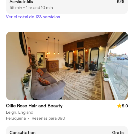
Acrylic Infills
£26
55 min - 1 hr and 10 min
Ver el total de 123 servicios
Ollie Rose Hair and Beauty
5.0
Leigh, England
Peluquería
•
Reseñas para 890
Consultation
Gratis