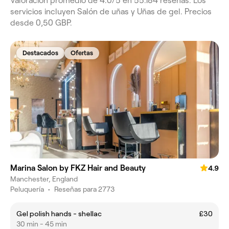
Valoración promedio de 4.0/5 en 55.184 reseñas. Los
servicios incluyen Salón de uñas y Uñas de gel. Precios
desde 0,50 GBP.
Destacados
Ofertas
Marina Salon by FKZ Hair and Beauty
4.9
Manchester, England
Peluquería
•
Reseñas para 2773
Gel polish hands - shellac
£30
30 min - 45 min