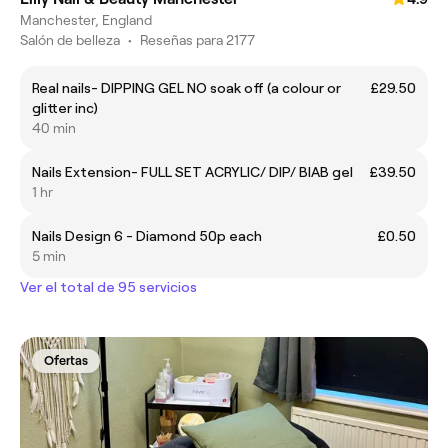
Manchester, England
Salón de belleza
•
Reseñas para 2177
Real nails- DIPPING GEL NO soak off (a colour or
£29.50
glitter inc)
40 min
Nails Extension- FULL SET ACRYLIC/ DIP/ BIAB gel
£39.50
1 hr
Nails Design 6 - Diamond 50p each
£0.50
5 min
Ver el total de 95 servicios
Ofertas