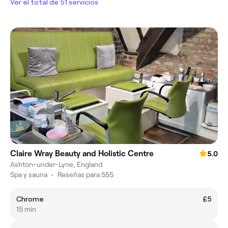
Ver el total de 51 servicios
Claire Wray Beauty and Holistic Centre
5.0
Ashton-under-Lyne, England
Spa y sauna
•
Reseñas para 555
Chrome
£5
15 min