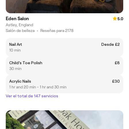
Eden Salon
5.0
Astley, England
Salón de belleza
•
Reseñas para 2178
Nail Art
Desde £2
10 min
Child’s Toe Polish
£8
30 min
Acrylic Nails
£30
1 hr and 20 min - 1 hr and 30 min
Ver el total de 147 servicios