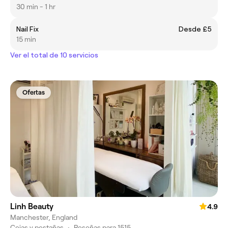
30 min - 1 hr
Nail Fix
Desde £5
15 min
Ver el total de 10 servicios
Ofertas
Linh Beauty
4.9
Manchester, England
Cejas y pestañas
•
Reseñas para 1515