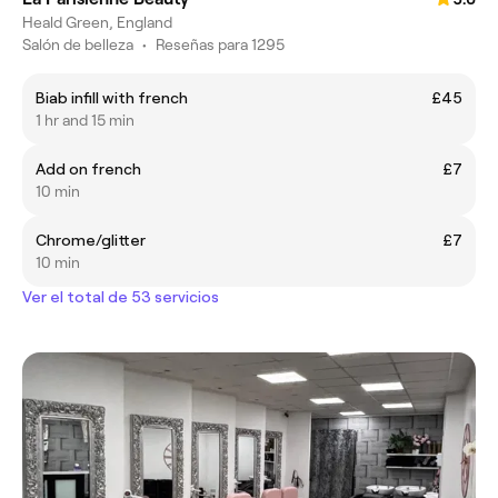
Heald Green, England
Salón de belleza
•
Reseñas para 1295
Biab infill with french
£45
1 hr and 15 min
Add on french
£7
10 min
Chrome/glitter
£7
10 min
Ver el total de 53 servicios