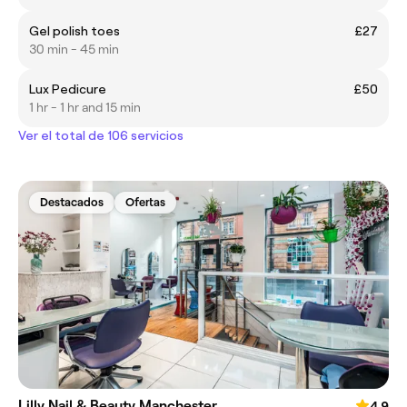
Gel polish toes
£27
30 min - 45 min
Lux Pedicure
£50
1 hr - 1 hr and 15 min
Ver el total de 106 servicios
Destacados
Ofertas
Lilly Nail & Beauty Manchester
4.9