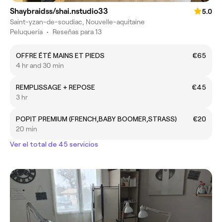
Shaybraidss/shai.nstudio33
5.0
Saint-yzan-de-soudiac, Nouvelle-aquitaine
Peluquería
•
Reseñas para 13
OFFRE ÉTÉ MAINS ET PIEDS
€65
4 hr and 30 min
REMPLISSAGE + REPOSE
€45
3 hr
POPIT PREMIUM (FRENCH,BABY BOOMER,STRASS)
€20
20 min
Ver el total de 45 servicios