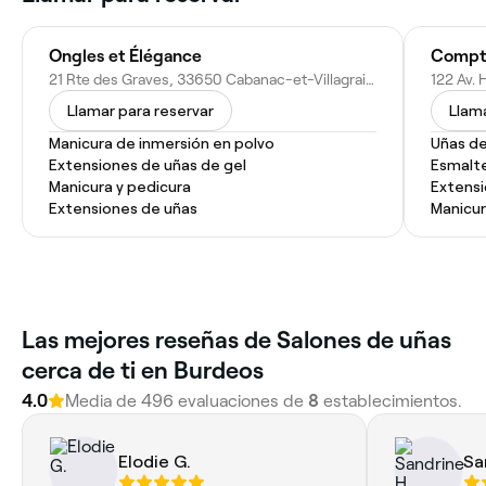
Ongles et Élégance
Compto
21 Rte des Graves, 33650 Cabanac-et-Villagrains, France
122 Av.
Llamar para reservar
Llama
Manicura de inmersión en polvo
Uñas de
Extensiones de uñas de gel
Esmalt
Manicura y pedicura
Extensi
Extensiones de uñas
Manicur
Las mejores reseñas de Salones de uñas
cerca de ti en Burdeos
4.0
Media de 496 evaluaciones de
8
establecimientos.
Elodie G.
Sa