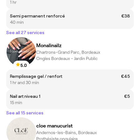
1 hr
Semi permanent renforcé
€38
40 min
See all 27 services
Monalinailz
Chartrons-Grand Parc, Bordeaux
Ongles Bordeaux - Jardin Public
5.0
Remplissage gel / renfort
€45
1 hr and 30 min
Nail art niveau 1
€5
15 min
See all 15 services
cloe manucurist
Andernos-les-Bains, Bordeaux
Prothésiste ongulaire