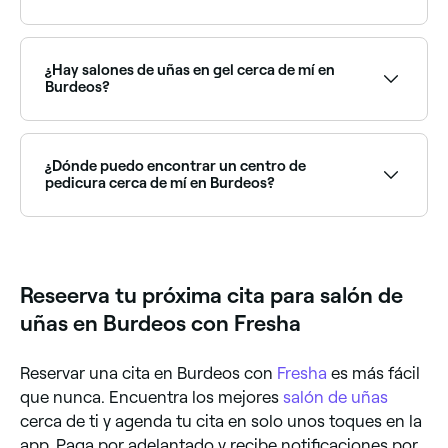
Algunos salones de uñas en Burdeos aceptan clientes
sin cita previa, aunque depende del salón y de lo
concurrido que esté. Para asegurar tu lugar, vale la
¿Hay salones de uñas en gel cerca de mí en
pena reservar con anticipación en Fresha; a menudo
Burdeos?
hay citas disponibles para el mismo día.
Sí, las uñas de gel son uno de los servicios más
populares en los salones de manicura de Burdeos,
incluyendo builder gel, gel X y esmaltado en gel
¿Dónde puedo encontrar un centro de
clásico. Explora y reserva en los mejores salones de
pedicura cerca de mí en Burdeos?
uñas de gel en Burdeos.
Burdeos cuenta con una gran variedad de salones de
uñas que ofrecen pedicuras, desde tratamientos
exprés hasta pedicuras de spa de lujo. Explora y
reserva en los mejores salones de pedicura en
Reseerva tu próxima cita para salón de
Burdeos cerca de ti.
uñas en Burdeos con Fresha
Reservar una cita en Burdeos con
Fresha
es más fácil
que nunca. Encuentra los mejores
salón de uñas
cerca de ti y agenda tu cita en solo unos toques en la
app. Paga por adelantado y recibe notificaciones por