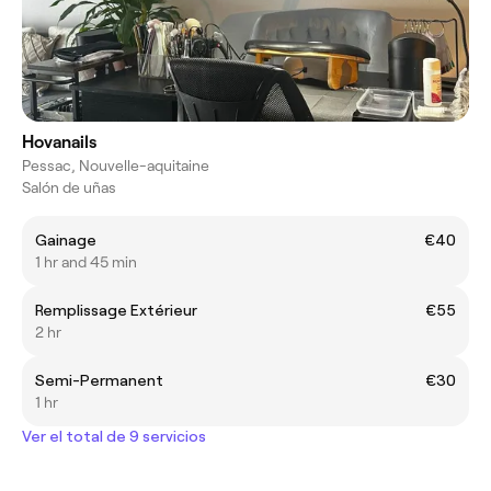
Hovanails
Pessac, Nouvelle-aquitaine
Salón de uñas
Gainage
€40
1 hr and 45 min
Remplissage Extérieur
€55
2 hr
Semi-Permanent
€30
1 hr
Ver el total de 9 servicios