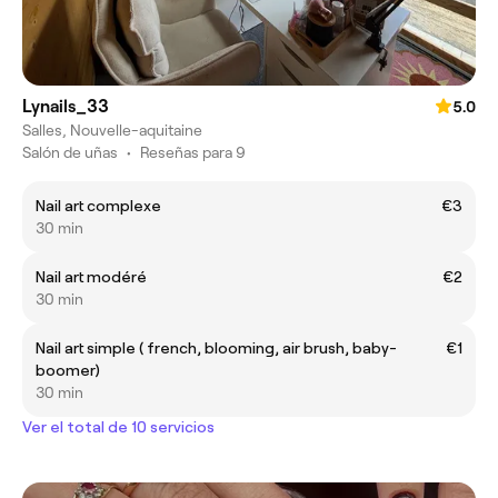
Lynails_33
5.0
Salles, Nouvelle-aquitaine
Salón de uñas
•
Reseñas para 9
Nail art complexe
€3
30 min
Nail art modéré
€2
30 min
Nail art simple ( french, blooming, air brush, baby-
€1
boomer)
30 min
Ver el total de 10 servicios