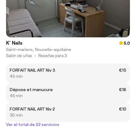
K' Nails
5.0
Saint-mariens, Nouvelle-aquitaine
Salón de uñas
•
Reseñas para 3
FORFAIT NAIL ART Niv 3
€15
45 min
Dépose et manucure
€18
45 min
FORFAIT NAIL ART Niv 2
€10
30 min
Ver el total de 22 servicios