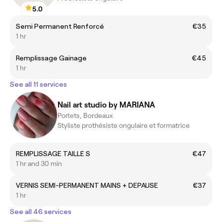
5.0
Semi Permanent Renforcé
€35
1 hr
Remplissage Gainage
€45
1 hr
See all 11 services
Nail art studio by MARIANA
Portets, Bordeaux
Styliste prothésiste ongulaire et formatrice
REMPLISSAGE TAILLE S
€47
1 hr and 30 min
VERNIS SEMI-PERMANENT MAINS + DEPAUSE
€37
1 hr
See all 46 services