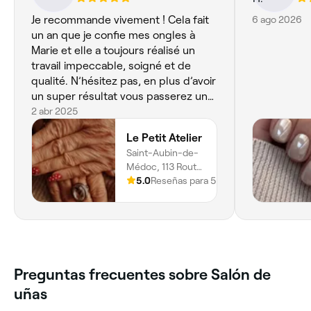
Je recommande vivement ! Cela fait
6 ago 2026
un an que je confie mes ongles à
Marie et elle a toujours réalisé un
travail impeccable, soigné et de
qualité. N’hésitez pas, en plus d’avoir
un super résultat vous passerez un
très bon moment avec cette belle
2 abr 2025
personne.
Le Petit Atelier
Saint-Aubin-de-
Médoc, 113 Route
du Tronquet,
5.0
Reseñas para 5
Saint-aubin-de-
médoc, 33160,
Nouvelle-
aquitaine
Preguntas frecuentes sobre Salón de
uñas