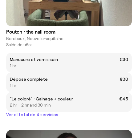
Poutch ⋅ the nail room
Bordeaux, Nouvelle-aquitaine
Salón de uñas
Manucure et vernis soin
€30
1 hr
Dépose complète
€30
1 hr
"Le coloré" ⋅ Gainage + couleur
€45
2 hr - 2 hr and 30 min
Ver el total de 4 servicios