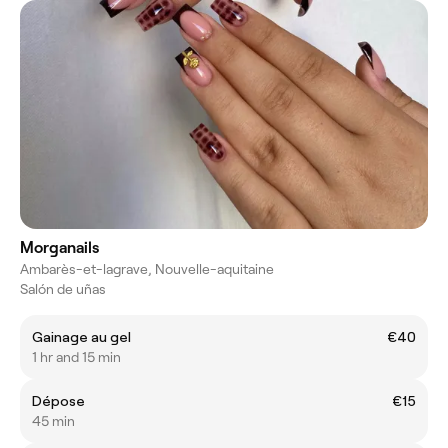
Morganails
Ambarès-et-lagrave, Nouvelle-aquitaine
Salón de uñas
Gainage au gel
€40
1 hr and 15 min
Dépose
€15
45 min