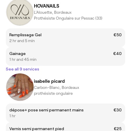
HOVANAILS
L'Alouette, Bordeaux
Prothésiste Ongulaire sur Pessac (33)
Remplissage Gel
€50
2 hr and 5 min
Gainage
€40
1 hr and 45 min
See all 9 services
isabelle picard
Carbon-Blanc, Bordeaux
prothésiste ongulaire
dépose+ pose semi permanent mains
€30
1 hr
Vernis semi permanent pied
€25