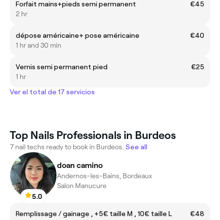
Forfait mains+pieds semi permanent
€45
2 hr
dépose américaine+ pose américaine
€40
1 hr and 30 min
Vernis semi permanent pied
€25
1 hr
Ver el total de 17 servicios
Top Nails Professionals in Burdeos
7 nail techs ready to book in Burdeos.
See all
doan camino
Andernos-les-Bains, Bordeaux
Salon Manucure
5.0
Remplissage / gainage , +5€ taille M , 10€ taille L
€48