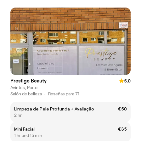
Prestige Beauty
5.0
Avintes, Porto
Salón de belleza
•
Reseñas para 71
Limpeza de Pele Profunda + Avaliação
€50
2 hr
Mini Facial
€35
1 hr and 15 min