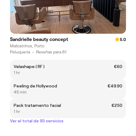
Sandrielle beauty concept
5.0
Matosinhos, Porto
Peluquería
•
Reseñas para 61
Velashape ( RF )
€60
1 hr
Peeling de Hollywood
€49.90
45 min
Pack tratamento facial
€250
1 hr
Ver el total de 93 servicios