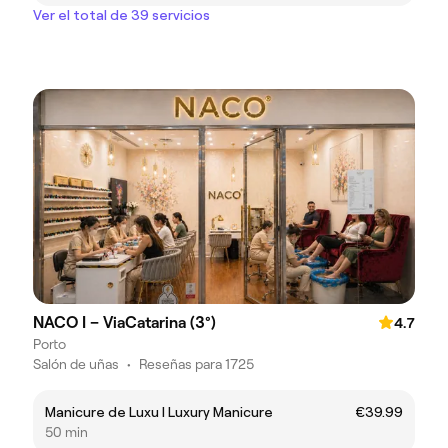
Ver el total de 39 servicios
NACO I – ViaCatarina (3°)
4.7
Porto
Salón de uñas
•
Reseñas para 1725
Manicure de Luxu l Luxury Manicure
€39.99
50 min