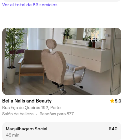
Ver el total de 83 servicios
Bella Nails and Beauty
5.0
Rua Eça de Queirós 192, Porto
Salón de belleza
•
Reseñas para 877
Maquilhagem Social
€40
45 min