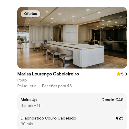
Ofertas
Marisa Lourenço Cabeleireiro
5.0
Porto
Peluquería
•
Reseñas para 45
Make Up
Desde €45
45 min - 1 hr
Diagnóstico Couro Cabeludo
€25
30 min