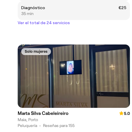
Diagnóstico
€25
35 min
Ver el total de 24 servicios
Solo mujeres
Marta Silva Cabeleireiro
5.0
Maia, Porto
Peluquería
•
Reseñas para 155