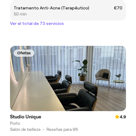
Tratamento Anti-Acne (Terapêutico)
€70
50 min
Ver el total de 73 servicios
Ofertas
Studio Unique
4.9
Porto
Salón de belleza
•
Reseñas para 96