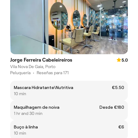
Jorge Ferreira Cabeleireiros
5.0
Vila Nova De Gaia, Porto
Peluquería
•
Reseñas para 171
Mascara Hidratante\Nutritiva
€5.50
10 min
Maquilhagem de noiva
Desde €180
1 hr and 30 min
Buço à linha
€6
10 min