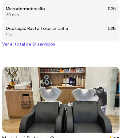
Microdermobrasão
€25
30 min
Depilação Rosto Total c/ Linha
€28
1 hr
Ver el total de 81 servicios