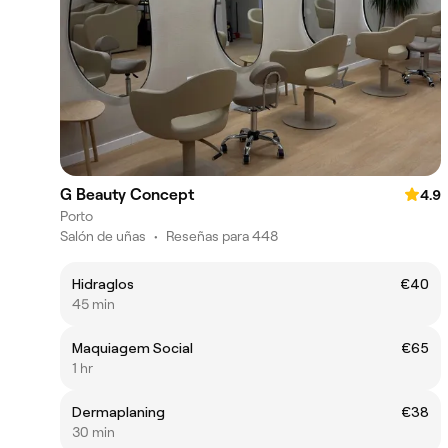
G Beauty Concept
4.9
Porto
Salón de uñas
•
Reseñas para 448
Hidraglos
€40
45 min
Maquiagem Social
€65
1 hr
Dermaplaning
€38
30 min