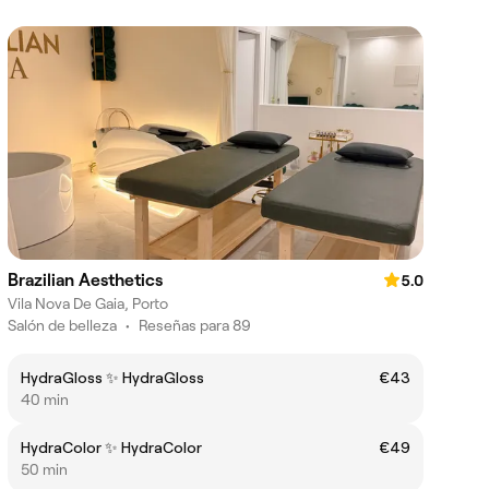
Brazilian Aesthetics
5.0
Vila Nova De Gaia, Porto
Salón de belleza
•
Reseñas para 89
HydraGloss ✨ HydraGloss
€43
40 min
HydraColor ✨ HydraColor
€49
50 min