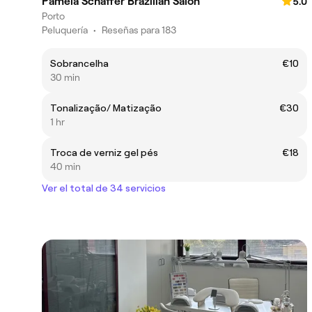
Pamela Schaffer Brazilian Salon
5.0
Porto
Peluquería
•
Reseñas para 183
Sobrancelha
€10
30 min
Tonalização/ Matização
€30
1 hr
Troca de verniz gel pés
€18
40 min
Ver el total de 34 servicios