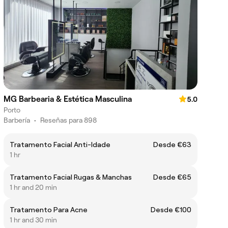
MG Barbearia & Estética Masculina
5.0
Porto
Barbería
•
Reseñas para 898
Tratamento Facial Anti-Idade
Desde €63
1 hr
Tratamento Facial Rugas & Manchas
Desde €65
1 hr and 20 min
Tratamento Para Acne
Desde €100
1 hr and 30 min