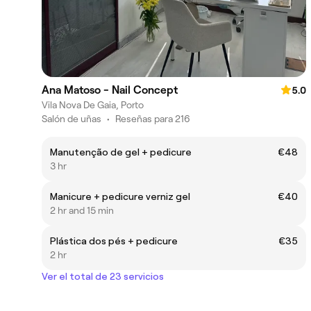
Ana Matoso - Nail Concept
5.0
Vila Nova De Gaia, Porto
Salón de uñas
•
Reseñas para 216
Manutenção de gel + pedicure
€48
3 hr
Manicure + pedicure verniz gel
€40
2 hr and 15 min
Plástica dos pés + pedicure
€35
2 hr
Ver el total de 23 servicios