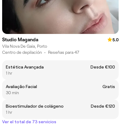
Studio Maganda
5.0
Vila Nova De Gaia, Porto
Centro de depilación
•
Reseñas para 47
Estética Avançada
Desde €100
1 hr
Avaliação Facial
Gratis
30 min
Bioestimulador de colágeno
Desde €120
1 hr
Ver el total de 73 servicios