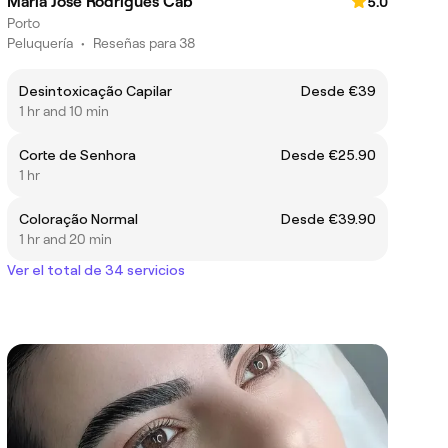
Maria José Rodrigues Cab
5.0
Porto
Peluquería
•
Reseñas para 38
Desintoxicação Capilar
Desde €39
1 hr and 10 min
Corte de Senhora
Desde €25.90
1 hr
Coloração Normal
Desde €39.90
1 hr and 20 min
Ver el total de 34 servicios