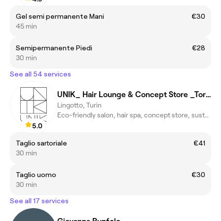
Gel semi permanente Mani
€30
45 min
Semipermanente Piedi
€28
30 min
See all 54 services
UNIK_ Hair Lounge & Concept Store _Torino
Lingotto, Turin
Eco-friendly salon, hair spa, concept store, sustainable beauty
5.0
Taglio sartoriale
€41
30 min
Taglio uomo
€30
30 min
See all 17 services