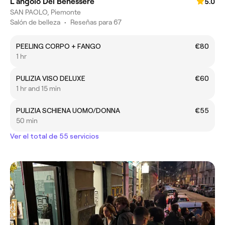
L'angolo Del Benessere
5.0
SAN PAOLO, Piemonte
Salón de belleza
•
Reseñas para 67
PEELING CORPO + FANGO
€80
1 hr
PULIZIA VISO DELUXE
€60
1 hr and 15 min
PULIZIA SCHIENA UOMO/DONNA
€55
50 min
Ver el total de 55 servicios