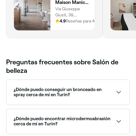
Maison Manicure Advance
Via Giuseppe
Giusti, 39,
Nichelino, 10042,
4.9
Reseñas para 4321
Piemonte
Preguntas frecuentes sobre Salón de
belleza
¿Dónde puedo conseguir un bronceado en
spray cerca de mí en Turín?
En Turín encontrarás una gran variedad de salones de
belleza y especialistas en bronceado en spray que
ofrecen resultados profesionales durante todo el
¿Dónde puedo encontrar microdermoabrasión
año. Explora y reserva en los mejores salones de
cerca de mí en Turín?
bronceado en spray cerca de ti en Turín.