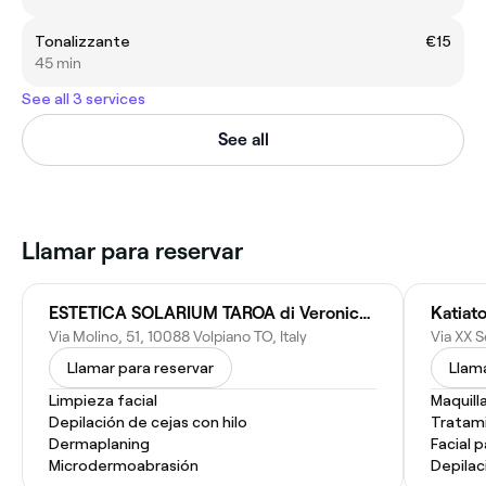
Tonalizzante
€15
45 min
See all 3 services
See all
Llamar para reservar
ESTETICA SOLARIUM TAROA di Veronica Balestra
Via Molino, 51, 10088 Volpiano TO, Italy
Via XX S
Llamar para reservar
Llama
Limpieza facial
Maquill
Depilación de cejas con hilo
Tratami
Dermaplaning
Facial 
Microdermoabrasión
Depilac