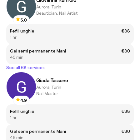
Giovanna Runfolo
Aurora, Turin
Beautician, Nail Artist
5.0
Refill unghie
€38
1 hr
Gel semi permanente Mani
€30
45 min
See all 68 services
Giada Tassone
Aurora, Turin
Nail Master
4.9
Refill unghie
€38
1 hr
Gel semi permanente Mani
€30
45 min