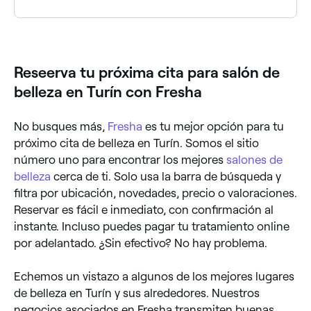
Usa Fresha para encontrar salones de belleza en Turín
que estén abiertos ahora mismo. Filtra por la fecha y
hora de hoy para ver la disponibilidad en tiempo real
y reservar tu cita al instante.
Reseerva tu próxima cita para salón de
belleza en Turín con Fresha
No busques más,
Fresha
es tu mejor opción para tu
próximo cita de belleza en Turín. Somos el sitio
número uno para encontrar los mejores
salones de
belleza
cerca de ti. Solo usa la barra de búsqueda y
filtra por ubicación, novedades, precio o valoraciones.
Reservar es fácil e inmediato, con confirmación al
instante. Incluso puedes pagar tu tratamiento online
por adelantado. ¿Sin efectivo? No hay problema.
Echemos un vistazo a algunos de los mejores lugares
de belleza en Turín y sus alrededores. Nuestros
negocios asociados en Fresha transmiten buenas