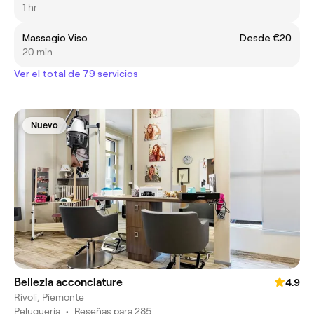
1 hr
Massagio Viso
Desde €20
20 min
Ver el total de 79 servicios
Nuevo
Bellezia acconciature
4.9
Rivoli, Piemonte
Peluquería
•
Reseñas para 285