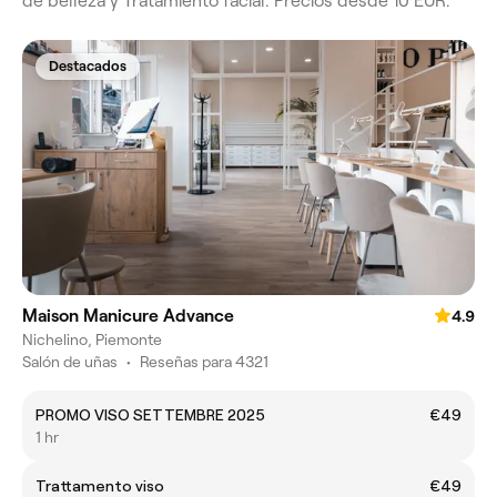
de belleza y Tratamiento facial. Precios desde 10 EUR.
Destacados
Maison Manicure Advance
4.9
Nichelino, Piemonte
Salón de uñas
•
Reseñas para 4321
PROMO VISO SETTEMBRE 2025
€49
1 hr
Trattamento viso
€49