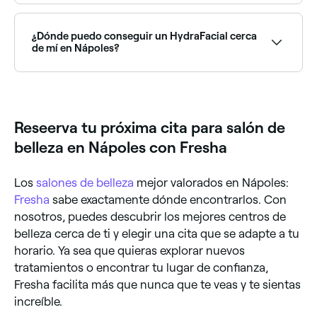
Sí, varios salones de belleza en Nápoles están
abiertos los domingos. Explora Fresha para encontrar
salones cerca de ti con disponibilidad los domingos y
¿Dónde puedo conseguir un HydraFacial cerca
confirma tu cita en segundos.
de mí en Nápoles?
Los HydraFacials son uno de los tratamientos faciales
más solicitados en Nápoles. Explora y reserva en las
mejores clínicas de HydraFacial y salones de belleza
cerca de ti en Nápoles.
Reseerva tu próxima cita para salón de
belleza en Nápoles con Fresha
Los
salones de belleza
mejor valorados en Nápoles:
Fresha
sabe exactamente dónde encontrarlos. Con
nosotros, puedes descubrir los mejores centros de
belleza cerca de ti y elegir una cita que se adapte a tu
horario. Ya sea que quieras explorar nuevos
tratamientos o encontrar tu lugar de confianza,
Fresha facilita más que nunca que te veas y te sientas
increíble.