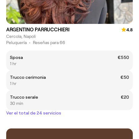
ARGENTINO PARRUCCHIERI
4.8
Cercola, Napoli
Peluquería
•
Reseñas para 66
Sposa
€550
1 hr
Trucco cerimonia
€50
1 hr
Trucco serale
€20
30 min
Ver el total de 24 servicios