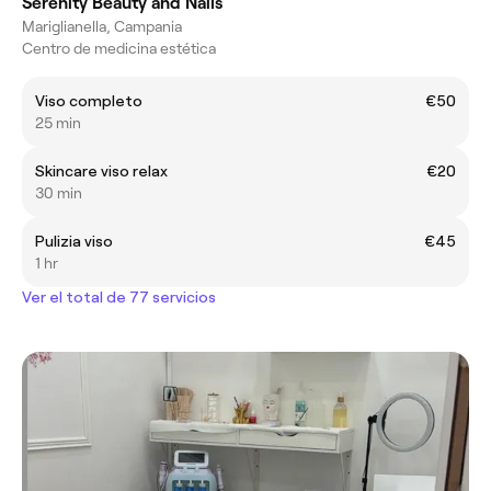
Serenity Beauty and Nails
Mariglianella, Campania
Centro de medicina estética
Viso completo
€50
25 min
Skincare viso relax
€20
30 min
Pulizia viso
€45
1 hr
Ver el total de 77 servicios