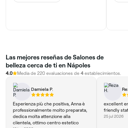
Las mejores reseñas de Salones de
belleza cerca de ti en Nápoles
4.0
Media de 220 evaluaciones de
4
establecimientos.
Damiela P.
Re
Esperienza più che positiva, Anna è
excellent e
professionalmente molto preparata,
friendly st
dedica molta attenzione alla
25 jul 2026
clientela, ottimo centro estetico