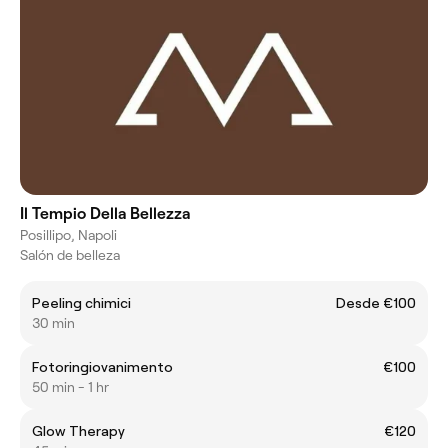
Il Tempio Della Bellezza
Posillipo, Napoli
Salón de belleza
Peeling chimici
Desde €100
30 min
Fotoringiovanimento
€100
50 min - 1 hr
Glow Therapy
€120