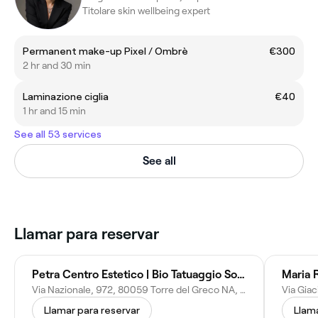
Titolare skin wellbeing expert
Permanent make-up Pixel / Ombrè
€300
2 hr and 30 min
Laminazione ciglia
€40
1 hr and 15 min
See all 53 services
See all
Llamar para reservar
Petra Centro Estetico | Bio Tatuaggio Sopracciglia
Maria 
Via Nazionale, 972, 80059 Torre del Greco NA, Italy
Via Giac
Llamar para reservar
Llama