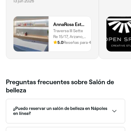
13 jun 2026
AnnaRosa Estetica Femminile
Traversa III Sette
Re 15/17, Arzano,
80022, Campania
5.0
Reseñas para 47
Preguntas frecuentes sobre Salón de
belleza
¿Puedo reservar un salón de belleza en Nápoles
en línea?
Sí, con Fresha puedes reservar en cualquier salón de
belleza en Nápoles en línea, las 24 horas del día, los 7