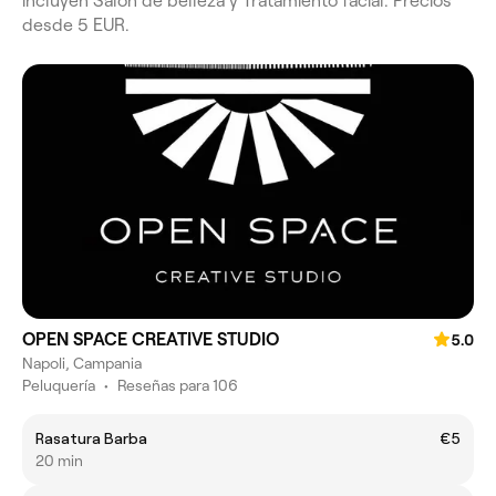
incluyen Salón de belleza y Tratamiento facial. Precios
desde 5 EUR.
OPEN SPACE CREATIVE STUDIO
5.0
Napoli, Campania
Peluquería
•
Reseñas para 106
Rasatura Barba
€5
20 min