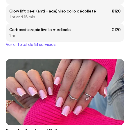
Glow lift peel (anti - age) viso collo décolleté
€120
1 hr and 15 min
Carbossiterapia livello medicale
€120
1 hr
Ver el total de 81 servicios