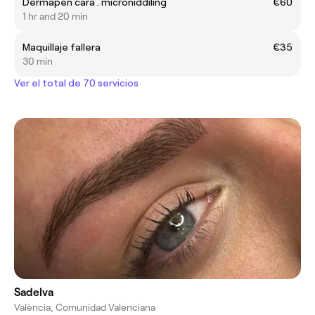
Dermapen cara . microniddiling
€60
1 hr and 20 min
Maquillaje fallera
€35
30 min
Ver el total de 70 servicios
Sadelva
València, Comunidad Valenciana