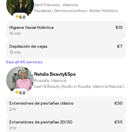
Sant Francesc, Valencia
Facialista • Dermoconsultora • Atelier Holístico
5.0
Higiene facial Holística
€15
15 min
Depilación de cejas
€7
15 min
See all 46 services
Natalia Beauty&Spa
Russafa, Valencia
Lash & Beauty Studio in Ruzafa, Valencia Natural lashes, relaxin
5.0
Extensiónes de pestañas clásico
€50
2 hr
Extensiónes de pestañas 2D/3D
€55
2 hr