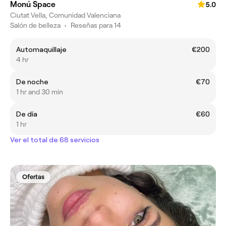
Monú Space
5.0
Ciutat Vella, Comunidad Valenciana
Salón de belleza
•
Reseñas para 14
Automaquillaje
€200
4 hr
De noche
€70
1 hr and 30 min
De día
€60
1 hr
Ver el total de 68 servicios
Ofertas