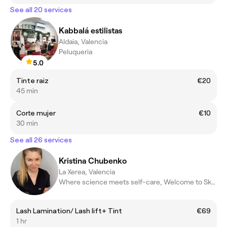
See all 20 services
Kabbalá estilistas
Aldaia, Valencia
Peluqueria
5.0
Tinte raiz
€20
45 min
Corte mujer
€10
30 min
See all 26 services
Kristina Chubenko
La Xerea, Valencia
Where science meets self-care, Welcome to SkyBeauty Valencia.
Lash Lamination/ Lash lift+ Tint
€69
1 hr