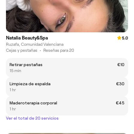
Natalia Beauty&Spa
5.0
Ruzafa, Comunidad Valenciana
Cejas y pestañas
•
Reseñas para 20
Retirar pestañas
€10
15 min
Limpieza de espalda
€30
1 hr
Maderoterapia corporal
€45
1 hr
Ver el total de 20 servicios