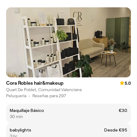
Cora Robles hair&makeup
5.0
Quart De Poblet, Comunidad Valenciana
Peluquería
•
Reseñas para 297
Maquillaje Básico
€30
30 min
babylights
Desde €95
3 hr