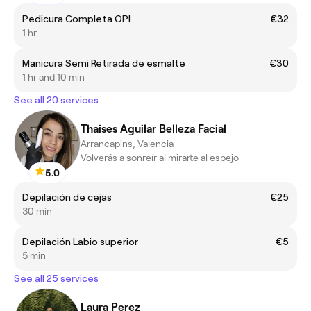
Pedicura Completa OPI
€32
1 hr
Manicura Semi Retirada de esmalte
€30
1 hr and 10 min
See all 20 services
Thaises Aguilar Belleza Facial
Arrancapins, Valencia
Volverás a sonreír al mirarte al espejo
5.0
Depilación de cejas
€25
30 min
Depilación Labio superior
€5
5 min
See all 25 services
Laura Perez