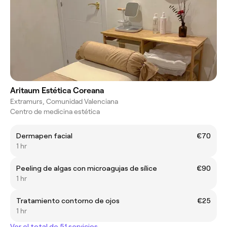
Aritaum Estética Coreana
Extramurs, Comunidad Valenciana
Centro de medicina estética
Dermapen facial
€70
1 hr
Peeling de algas con microagujas de sílice
€90
1 hr
Tratamiento contorno de ojos
€25
1 hr
Ver el total de 51 servicios