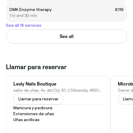
DMK Enzyme therapy
€119
1 hr and 30 min
See all 18 services
See all
Llamar para reservar
Lesly Nails Boutique
Microb
salón de uñas, Av. del Cid, 61, L'Olivereta, 46018 València, Valencia, Spain
Llamar para reservar
Llama
Manicura y pedicura
Extensiones de uñas
Uñas acrílicas