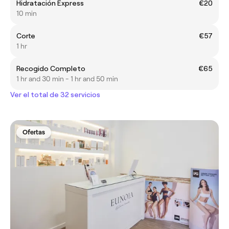
Hidratación Express
€20
10 min
Corte
€57
1 hr
Recogido Completo
€65
1 hr and 30 min - 1 hr and 50 min
Ver el total de 32 servicios
Ofertas