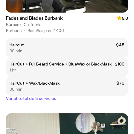
Fades and Blades Burbank
5.0
Burbank, California
Barbería
•
Reseñas para 4406
Haircut
$45
30 min
HairCut + Full Beard Service + BlueWax or BlackMask
$100
1 hr
HairCut + Wax/BlackMask
$70
30 min
Ver el total de 8 servicios