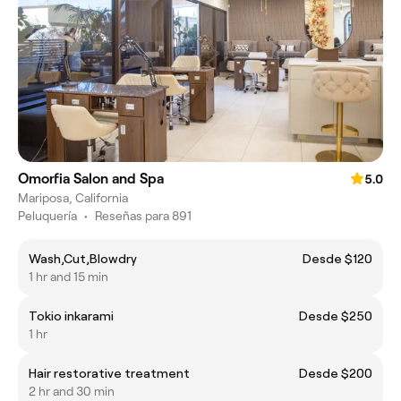
Omorfia Salon and Spa
5.0
Mariposa, California
Peluquería
•
Reseñas para 891
Wash,Cut,Blowdry
Desde $120
1 hr and 15 min
Tokio inkarami
Desde $250
1 hr
Hair restorative treatment
Desde $200
2 hr and 30 min