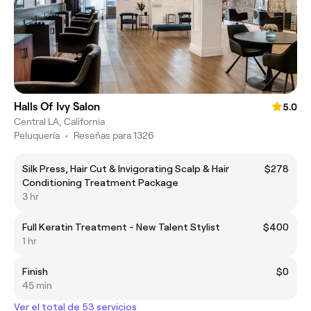
Halls Of Ivy Salon
5.0
Central LA, California
Peluquería
•
Reseñas para 1326
Silk Press, Hair Cut & Invigorating Scalp & Hair
$278
Conditioning Treatment Package
3 hr
Full Keratin Treatment - New Talent Stylist
$400
1 hr
Finish
$0
45 min
Ver el total de 53 servicios