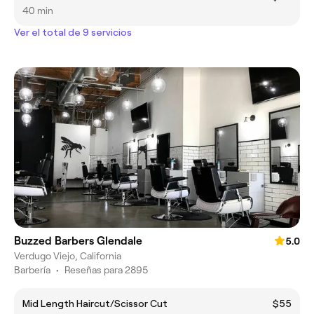
40 min
Ver el total de 9 servicios
Buzzed Barbers Glendale
5.0
Verdugo Viejo, California
Barbería
•
Reseñas para 2895
Mid Length Haircut/Scissor Cut
$55