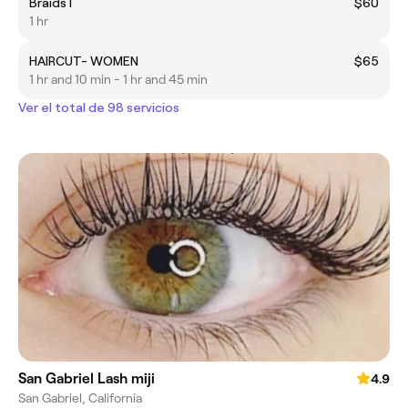
Braids I
$60
1 hr
HAIRCUT- WOMEN
$65
1 hr and 10 min - 1 hr and 45 min
Ver el total de 98 servicios
San Gabriel Lash miji
4.9
San Gabriel, California