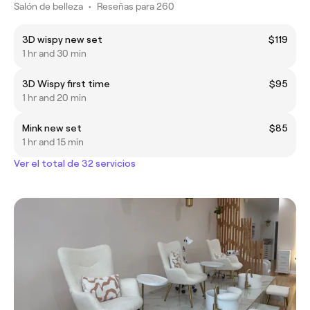
Salón de belleza
•
Reseñas para 260
3D wispy new set
$119
1 hr and 30 min
3D Wispy first time
$95
1 hr and 20 min
Mink new set
$85
1 hr and 15 min
Ver el total de 32 servicios