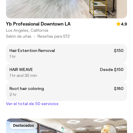
Yb Professional Downtown LA
4.9
Los Angeles, California
Salón de uñas
•
Reseñas para 572
Hair Extention Removal
$150
1 hr
HAIR WEAVE
Desde $150
1 hr and 30 min
Root hair coloring
$180
2 hr
Ver el total de 50 servicios
Destacados