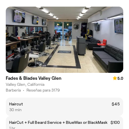
Fades & Blades Valley Glen
5.0
Valley Glen, California
Barbería
•
Reseñas para 3179
Haircut
$45
30 min
HairCut + Full Beard Service + BlueWax or BlackMask
$100
1 hr