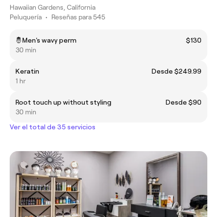
Hawaiian Gardens, California
Peluquería
•
Reseñas para 545
🤴Men's wavy perm
$130
30 min
Keratin
Desde $249.99
1 hr
Root touch up without styling
Desde $90
30 min
Ver el total de 35 servicios