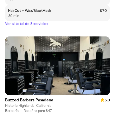
HairCut + Wax/BlackMask
$70
30 min
Ver el total de 8 servicios
Buzzed Barbers Pasadena
5.0
Historic Highlands, California
Barbería
•
Reseñas para 847