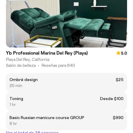
Yb Professional Marina Del Rey (Playa)
5.0
Playa Del Rey, California
Salón de belleza
•
Reseñas para 640
Ombré design
$25
20 min
Toning
Desde $100
1 hr
Basic Russian manicure course GROUP
$990
6 hr
Ver el total de 38 servicios