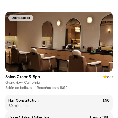
Destacados
Salon Creer & Spa
5.0
Grandview, California
Salón de belleza
•
Reseñas para 1869
Hair Consultation
$50
30 min - 1 hr
Créer Styling Collection
Desde $60