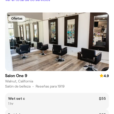
Ofertas
Salon One 9
4.9
Walnut, California
Salón de belleza
•
Reseñas para 1919
Wet set c
$55
1 hr