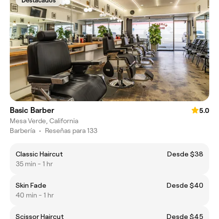
Destacados
Basic Barber
5.0
Mesa Verde, California
Barbería
•
Reseñas para 133
Classic Haircut
Desde $38
35 min - 1 hr
Skin Fade
Desde $40
40 min - 1 hr
Scissor Haircut
Desde $45