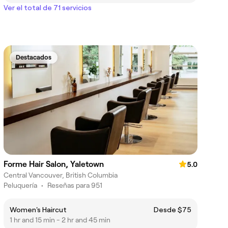
Ver el total de 71 servicios
Destacados
Forme Hair Salon, Yaletown
5.0
Central Vancouver, British Columbia
Peluquería
•
Reseñas para 951
Women's Haircut
Desde $75
1 hr and 15 min - 2 hr and 45 min