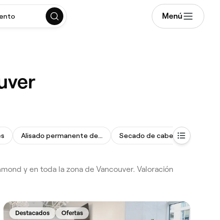
Menú
mento
uver
es
Alisado permanente del cabello
Secado de cabello
Mechas
hmond y en toda la zona de Vancouver. Valoración
Destacados
Ofertas