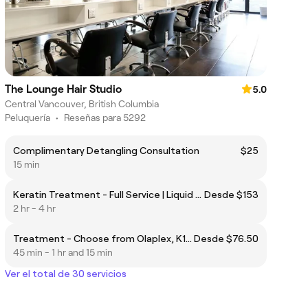
The Lounge Hair Studio
5.0
Central Vancouver, British Columbia
Peluquería
•
Reseñas para 5292
Complimentary Detangling Consultation
$25
15 min
Keratin Treatment - Full Service | Liquid Keratin
Desde $153
2 hr - 4 hr
Treatment - Choose from Olaplex, K18, Conditioner, or Detoxifying Treatments
Desde $76.50
45 min - 1 hr and 15 min
Ver el total de 30 servicios