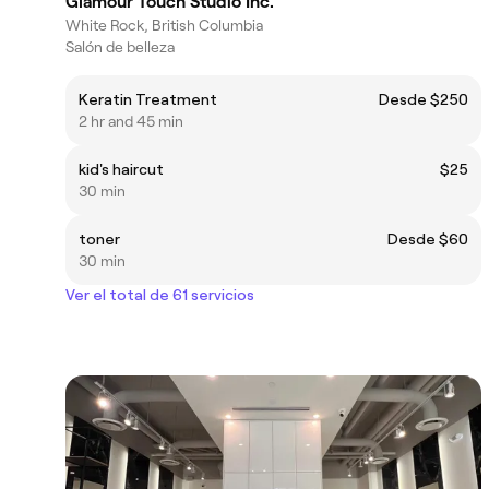
Glamour Touch Studio Inc.
White Rock, British Columbia
Salón de belleza
Keratin Treatment
Desde $250
2 hr and 45 min
kid's haircut
$25
30 min
toner
Desde $60
30 min
Ver el total de 61 servicios