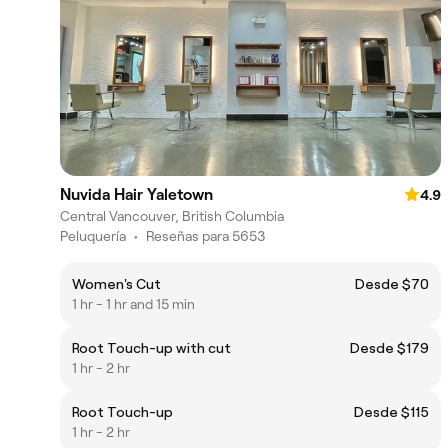
Nuvida Hair Yaletown
4.9
Central Vancouver, British Columbia
Peluquería
•
Reseñas para 5653
Women's Cut
Desde $70
1 hr - 1 hr and 15 min
Root Touch-up with cut
Desde $179
1 hr - 2 hr
Root Touch-up
Desde $115
1 hr - 2 hr