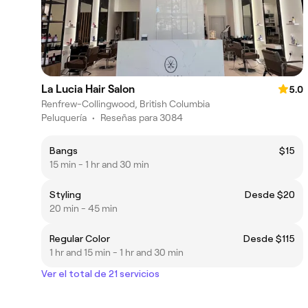
La Lucia Hair Salon
5.0
Renfrew-Collingwood, British Columbia
Peluquería
•
Reseñas para 3084
Bangs
$15
15 min - 1 hr and 30 min
Styling
Desde $20
20 min - 45 min
Regular Color
Desde $115
1 hr and 15 min - 1 hr and 30 min
Ver el total de 21 servicios