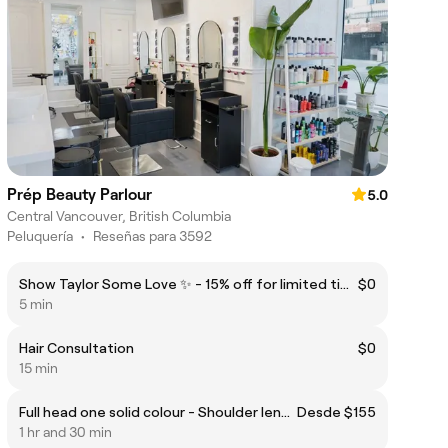
Prép Beauty Parlour
5.0
Central Vancouver, British Columbia
Peluquería
•
Reseñas para 3592
Show Taylor Some Love ✨ - 15% off for limited time
$0
5 min
Hair Consultation
$0
15 min
Full head one solid colour - Shoulder length
Desde $155
1 hr and 30 min