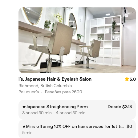
i's. Japanese Hair & Eyelash Salon
5.0
Richmond, British Columbia
Peluquería
•
Reseñas para 2600
★Japanese Straigheneing Perm
Desde $313
3 hr and 30 min - 4 hr and 30 min
★Mii is offering 10% OFF on hair services for 1st time visitors
$0
5 min