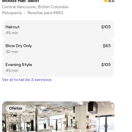
Moods Hair Salon
5.0
Central Vancouver, British Columbia
Peluquería
•
Reseñas para 4963
Haircut
$105
45 min
Blow Dry Only
$65
30 min
Evening Style
$105
45 min
Ver el total de 3 servicios
Ofertas