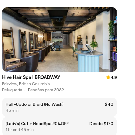
Hive Hair Spa | BROADWAY
4.9
Fairview, British Columbia
Peluquería
•
Reseñas para 3082
Half-Updo or Braid (No Wash)
$40
45 min
[Lady's] Cut + HeadSpa 20%OFF
Desde $170
1 hr and 45 min