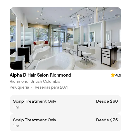
Alpha D Hair Salon Richmond
4.9
Richmond, British Columbia
Peluquería
•
Reseñas para 2071
Scalp Treatment Only
Desde $60
1 hr
Scalp Treatment Only
Desde $75
1 hr