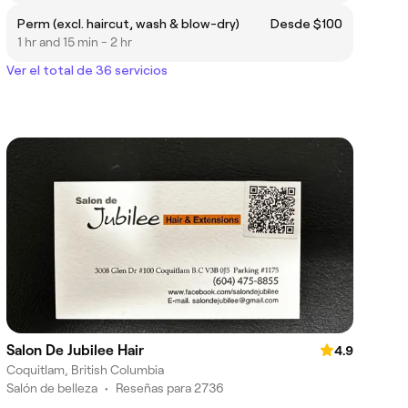
Perm (excl. haircut, wash & blow-dry)
Desde $100
1 hr and 15 min - 2 hr
Ver el total de 36 servicios
Salon De Jubilee Hair
4.9
Coquitlam, British Columbia
Salón de belleza
•
Reseñas para 2736