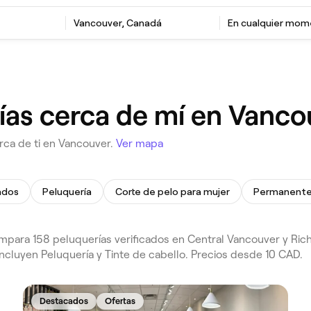
Vancouver, Canadá
En cualquier mo
ías cerca de mí en Vanco
rca de ti en Vancouver.
Ver mapa
ados
Peluquería
Corte de pelo para mujer
Permanent
mpara 158 peluquerías verificados en Central Vancouver y Ric
ncluyen Peluquería y Tinte de cabello. Precios desde 10 CAD.
Destacados
Ofertas