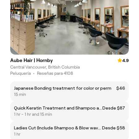
Aube Hair | Hornby
4.9
Central Vancouver, British Columbia
Peluquería
•
Reseñas para 4108
Japanese Bonding treatment for color or perm
$46
15 min
Quick Keratin Treatment and Shampoo and Blow Wave
Desde $87
1 hr - 1 hr and 15 min
Ladies Cut (Include Shampoo & Blow wave)
Desde $58
1 hr