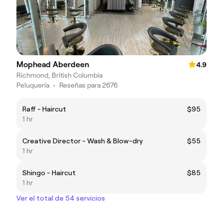
Mophead Aberdeen
4.9
Richmond, British Columbia
Peluquería
•
Reseñas para 2676
Raff - Haircut
$95
1 hr
Creative Director - Wash & Blow-dry
$55
1 hr
Shingo - Haircut
$85
1 hr
Ver el total de 54 servicios