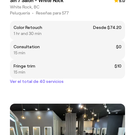
Sin 7 Salon - White Rock
5.0
White Rock, BC
Peluquería
•
Reseñas para 577
Color Retouch
Desde $74.20
1 hr and 30 min
Consultation
$0
15 min
Fringe trim
$10
15 min
Ver el total de 40 servicios