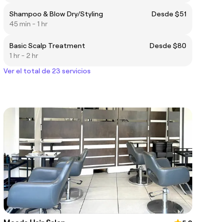
Shampoo & Blow Dry/Styling
Desde $51
45 min - 1 hr
Basic Scalp Treatment
Desde $80
1 hr - 2 hr
Ver el total de 23 servicios