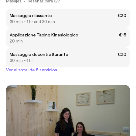
Masajes
•
Reseñas para 127
Massaggio rilassante
€30
30 min - 1 hr and 30 min
Applicazione Taping Kinesiologico
€15
20 min
Massaggio decontratturante
€30
30 min - 1 hr
Ver el total de 5 servicios