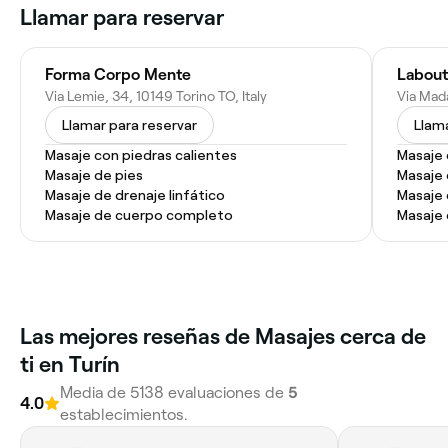
Llamar para reservar
Forma Corpo Mente
Labout
Via Lemie, 34, 10149 Torino TO, Italy
Via Mada
Llamar para reservar
Llama
Masaje con piedras calientes
Masaje 
Masaje de pies
Masaje 
Masaje de drenaje linfático
Masaje
Masaje de cuerpo completo
Masaje 
‎Las mejores reseñas de Masajes cerca de
ti en Turín
Media de ‎5138‎ evaluaciones de
‎5‎
4.0
establecimientos.