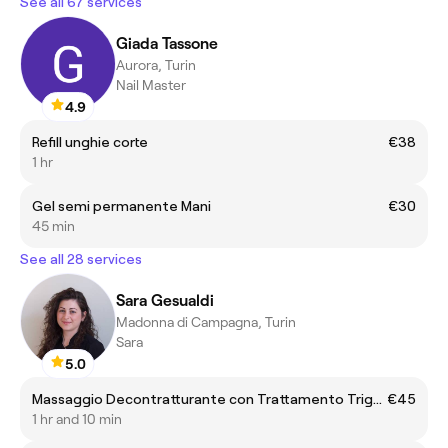
See all 67 services
Giada Tassone
Aurora, Turin
Nail Master
4.9
Refill unghie corte
€38
1 hr
Gel semi permanente Mani
€30
45 min
See all 28 services
Sara Gesualdi
Madonna di Campagna, Turin
Sara
5.0
Massaggio Decontratturante con Trattamento Trigger Point
€45
1 hr and 10 min