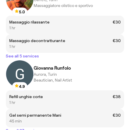
Massaggiatore olistico e sportivo
5.0
Massaggio rilassante
€30
1 hr
Massaggio decontratturante
€30
1 hr
See all 5 services
Giovanna Runfolo
Aurora, Turin
Beautician, Nail Artist
4.9
Refill unghie corte
€38
1 hr
Gel semi permanente Mani
€30
45 min