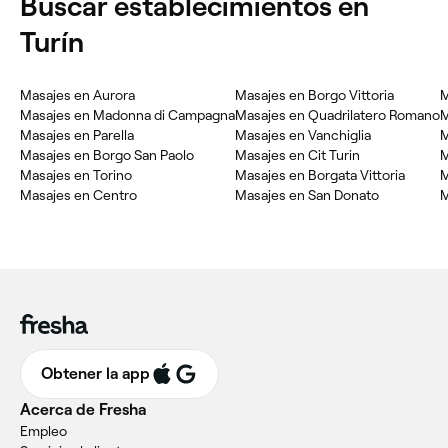
‎Buscar establecimientos en
Turín
‎Masajes en Aurora
‎Masajes en Borgo Vittoria
‎
‎Masajes en Madonna di Campagna
‎Masajes en Quadrilatero Romano
‎
‎Masajes en Parella
‎Masajes en Vanchiglia
‎
‎Masajes en Borgo San Paolo
‎Masajes en Cit Turin
‎
‎Masajes en Torino
‎Masajes en Borgata Vittoria
‎
‎Masajes en Centro
‎Masajes en San Donato
‎
Obtener la app
Acerca de Fresha
Empleo