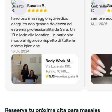
Busato R.
Ga
Favoloso massaggio ayurvedico
sempre ecc
eseguito con grande dolcezza ed
13 jul 2026
estrema professionalità da Sara. Un
10 e lode alla location , in particolar
modo al rigoroso rispetto di tutte le
norme igieniche .
10 dic 2024
Body Work Massage
Via Lucento 130,
Torino, 10149,
Piemonte
5.0
Reseñas para 48
Reseerva tu próxima cita para masajes