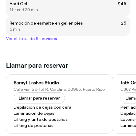
Hard Gel
$45
1 hr and 20 min
Remoción de esmalte en gel en pies
$5
5 min
Ver el total de 9 servicios
Llamar para reservar
Sarayt Lashes Studio
Jath Or
Calle via 15 # 15FR, Carolina, 00985, Puerto Rico
Llamar para reservar
Llama
Depilación de cejas con cera
Perfila
Laminación de cejas
Depilac
Lifting y tinte de pestañas
Extens
Lifting de pestañas
Laminac