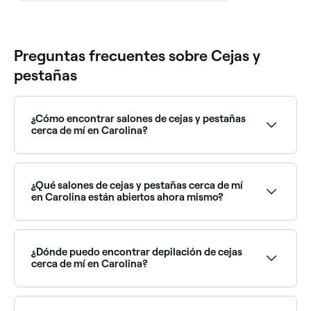
Preguntas frecuentes sobre Cejas y
pestañas
¿Cómo encontrar salones de cejas y pestañas
cerca de mí en Carolina?
La forma más fácil de encontrar especialistas en
cejas y pestañas cerca de Carolina es usando Fresha.
Ingresa tu barrio o permite el acceso a tu ubicación
¿Qué salones de cejas y pestañas cerca de mí
para ver un mapa de salones cercanos, con reseñas,
en Carolina están abiertos ahora mismo?
servicios y disponibilidad en tiempo real.
Usa Fresha para encontrar salones de cejas y
pestañas en Carolina que estén abiertos ahora
mismo. Filtra por la fecha y hora de hoy para ver la
¿Dónde puedo encontrar depilación de cejas
disponibilidad en tiempo real y reservar al instante.
cerca de mí en Carolina?
En Carolina encontrarás numerosos salones que
ofrecen depilación de cejas. Explora y reserva con los