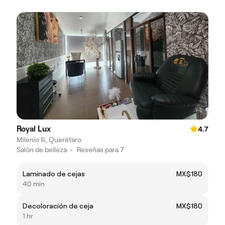
Royal Lux
4.7
Milenio Iii, Querétaro
Salón de belleza
•
Reseñas para 7
Laminado de cejas
MX$180
40 min
Decoloración de ceja
MX$180
1 hr