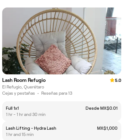
Lash Room Refugio
5.0
El Refugio, Querétaro
Cejas y pestañas
•
Reseñas para 13
Full 1x1
Desde MX$0.01
1 hr - 1 hr and 30 min
Lash Lifting - Hydra Lash
MX$1,000
1 hr and 15 min