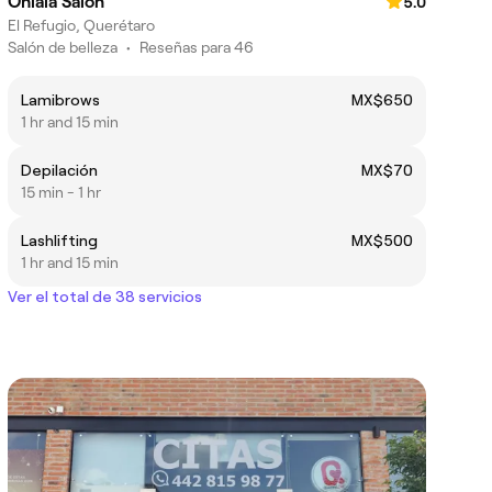
Ohlalá Salón
5.0
El Refugio, Querétaro
Salón de belleza
•
Reseñas para 46
Lamibrows
MX$650
1 hr and 15 min
Depilación
MX$70
15 min - 1 hr
Lashlifting
MX$500
1 hr and 15 min
Ver el total de 38 servicios