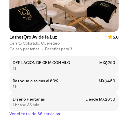
LashesQro Av de la Luz
5.0
Cerrito Colorado, Querétaro
Cejas y pestañas
•
Reseñas para 3
DEPILACION DE CEJA CON HILO
MX$250
1 hr
Retoque clasicas al 80%
MX$450
1 hr
Díseño Pestañas
Desde MX$850
1 hr and 35 min
Ver el total de 36 servicios