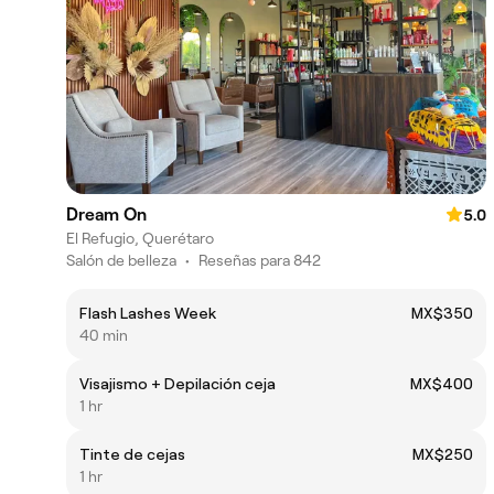
Dream On
5.0
El Refugio, Querétaro
Salón de belleza
•
Reseñas para 842
Flash Lashes Week
MX$350
40 min
Visajismo + Depilación ceja
MX$400
1 hr
Tinte de cejas
MX$250
1 hr