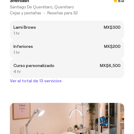
Shenlash
5.0
Santiago De Querétaro, Querétaro
Cejas y pestañas
•
Reseñas para 32
Lami Brows
MX$300
1 hr
Inferiores
MX$200
1 hr
Curso personalizado
MX$6,500
4 hr
Ver el total de 13 servicios