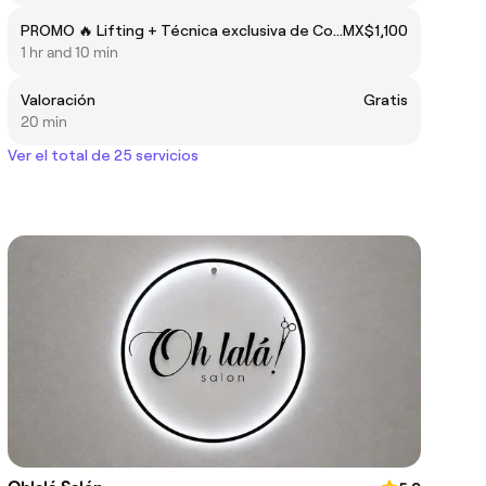
PROMO 🔥 Lifting + Técnica exclusiva de Corea 🇰🇷
MX$1,100
1 hr and 10 min
Valoración
Gratis
20 min
Ver el total de 25 servicios