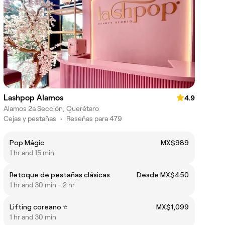
Lashpop Alamos
4.9
Alamos 2a Sección, Querétaro
Cejas y pestañas
•
Reseñas para 479
Pop Mágic
MX$989
1 hr and 15 min
Retoque de pestañas clásicas
Desde MX$450
1 hr and 30 min - 2 hr
Lifting coreano ⭐️
MX$1,099
1 hr and 30 min