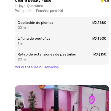
Charm Beauty Place
4.9
La joya, Querétaro
Peluquería
•
Reseñas para 146
Depilación de piernas
MX$380
30 min
Lifting de pestañas
MX$300
1 hr
Retiro de extensiones de pestañas
MX$150
20 min
Ver el total de 56 servicios