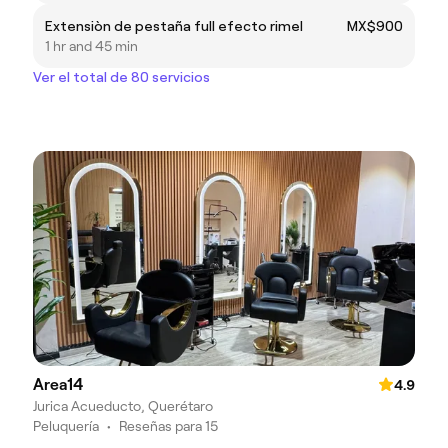
Extensiòn de pestaña full efecto rimel
MX$900
1 hr and 45 min
Ver el total de 80 servicios
Area14
4.9
Jurica Acueducto, Querétaro
Peluquería
•
Reseñas para 15