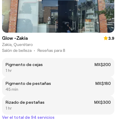
Glow -Zakia
3.9
Zakia, Querétaro
Salón de belleza
•
Reseñas para 8
Pigmento de cejas
MX$200
1 hr
Pigmento de pestañas
MX$180
45 min
Rizado de pestañas
MX$300
1 hr
Ver el total de 94 servicios