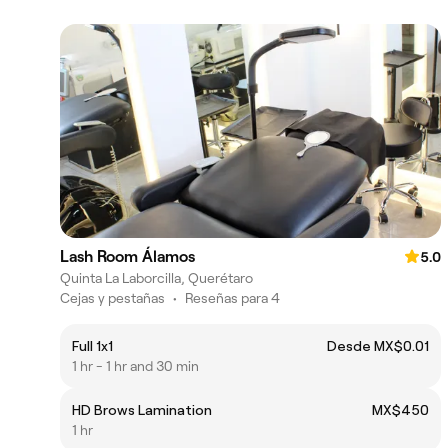
Lash Room Álamos
5.0
Quinta La Laborcilla, Querétaro
Cejas y pestañas
•
Reseñas para 4
Full 1x1
Desde MX$0.01
1 hr - 1 hr and 30 min
HD Brows Lamination
MX$450
1 hr