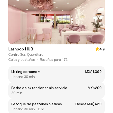
Lashpop HUB
4.9
Centro Sur, Querétaro
Cejas y pestañas
•
Reseñas para 472
Lifting coreano ⭐️
MX$1,099
1 hr and 30 min
Retiro de extensiones sin servicio
MX$200
30 min
Retoque de pestañas clásicas
Desde MX$450
1 hr and 30 min - 2 hr