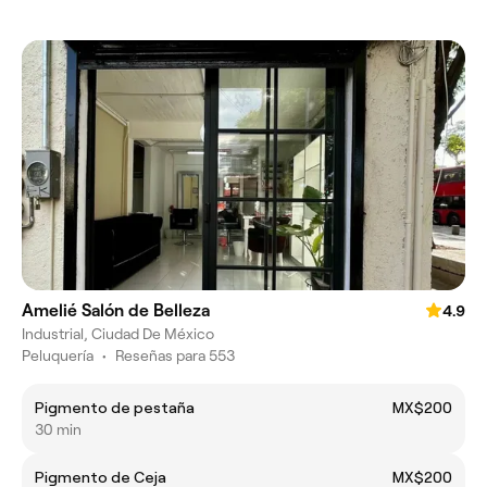
Amelié Salón de Belleza
4.9
Industrial, Ciudad De México
Peluquería
•
Reseñas para 553
Pigmento de pestaña
MX$200
30 min
Pigmento de Ceja
MX$200