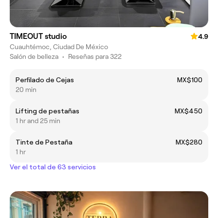
TIMEOUT studio
4.9
Cuauhtémoc, Ciudad De México
Salón de belleza
•
Reseñas para 322
Perfilado de Cejas
MX$100
20 min
Lifting de pestañas
MX$450
1 hr and 25 min
Tinte de Pestaña
MX$280
1 hr
Ver el total de 63 servicios