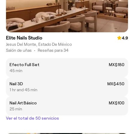
Elite Nails Studio
4.9
Jesus Del Monte, Estado De México
Salón de uñas
•
Reseñas para 34
Efecto Full Set
MX$180
45 min
Nail 3D
MX$450
1 hr and 45 min
Nail Art Básico
MX$100
25 min
Ver el total de 50 servicios