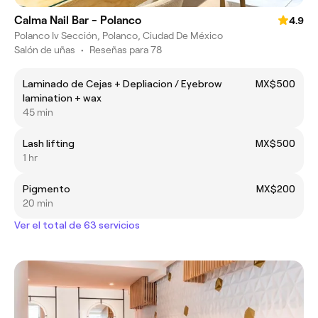
Calma Nail Bar - Polanco
4.9
Polanco Iv Sección, Polanco, Ciudad De México
Salón de uñas
•
Reseñas para 78
Laminado de Cejas + Depliacion / Eyebrow
MX$500
lamination + wax
45 min
Lash lifting
MX$500
1 hr
Pigmento
MX$200
20 min
Ver el total de 63 servicios