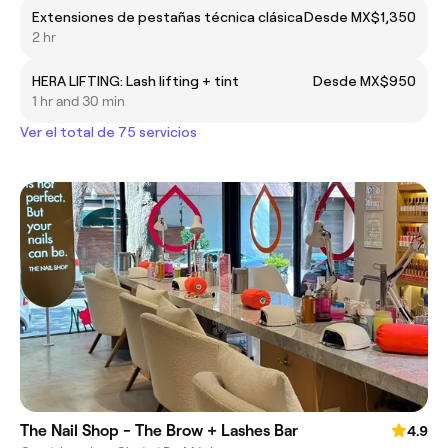
Extensiones de pestañas técnica clásica
Desde MX$1,350
2 hr
HERA LIFTING: Lash lifting + tint
Desde MX$950
1 hr and 30 min
Ver el total de 75 servicios
The Nail Shop - The Brow + Lashes Bar
4.9