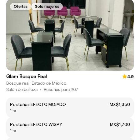
Ofertas
Solo mujeres
Glam Bosque Real
4.9
Bosque real, Estado de México
Salón de belleza
•
Reseñas para 267
Pestañas EFECTO MOJADO
MX$1,350
1 hr
Pestañas EFECTO WISPY
MX$1,700
1 hr