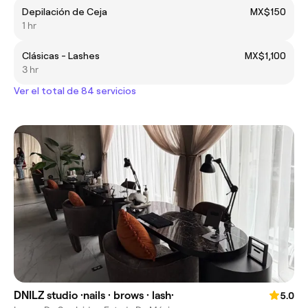
Depilación de Ceja
MX$150
1 hr
Clásicas - Lashes
MX$1,100
3 hr
Ver el total de 84 servicios
DNILZ studio ·nails · brows · lash·
5.0