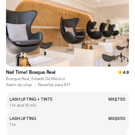
Nail Time! Bosque Real
4.9
Bosque Real, Estado De México
Salón de uñas
•
Reseñas para 617
LASH LIFTING + TINTE
MX$750
1 hr and 15 min
LASH LIFTING
MX$650
1 hr