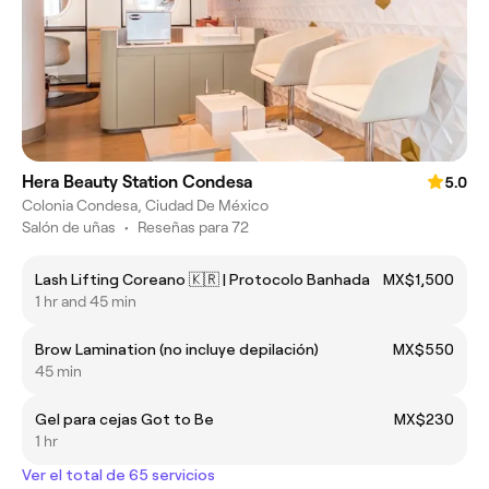
Hera Beauty Station Condesa
5.0
Colonia Condesa, Ciudad De México
Salón de uñas
•
Reseñas para 72
Lash Lifting Coreano 🇰🇷 | Protocolo Banhada
MX$1,500
1 hr and 45 min
Brow Lamination (no incluye depilación)
MX$550
45 min
Gel para cejas Got to Be
MX$230
1 hr
Ver el total de 65 servicios