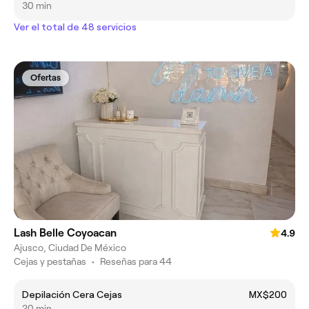
30 min
Ver el total de 48 servicios
Ofertas
Lash Belle Coyoacan
4.9
Ajusco, Ciudad De México
Cejas y pestañas
•
Reseñas para 44
Depilación Cera Cejas
MX$200
20 min