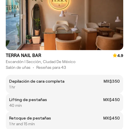
TERRA NAIL BAR
4.9
Escandón I Sección, Ciudad De México
Salón de uñas
•
Reseñas para 43
Depilación de cara completa
MX$350
1 hr
Lifting de pestañas
MX$450
40 min
Retoque de pestañas
MX$450
1 hr and 15 min