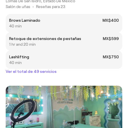
Lomas De San Isidro, Estado De México
Salón de uñas
•
Reseñas para 23
Brows Laminado
MX$400
40 min
Retoque de extensiones de pestañas
MX$599
1 hr and 20 min
Lashlifting
MX$750
40 min
Ver el total de 49 servicios