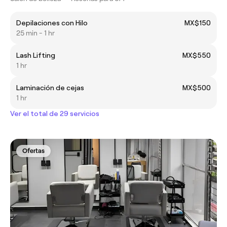
Depilaciones con Hilo
MX$150
25 min - 1 hr
Lash Lifting
MX$550
1 hr
Laminación de cejas
MX$500
1 hr
Ver el total de 29 servicios
Ofertas