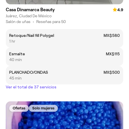
Casa Dinamarca Beauty
4.9
Juárez, Ciudad De México
Salón de uñas
•
Reseñas para 50
Retoque/Nail fill Polygel
MX$580
1 hr
Esmalte
MX$115
40 min
PLANCHADO/ONDAS
MX$500
45 min
Ver el total de 37 servicios
Ofertas
Solo mujeres