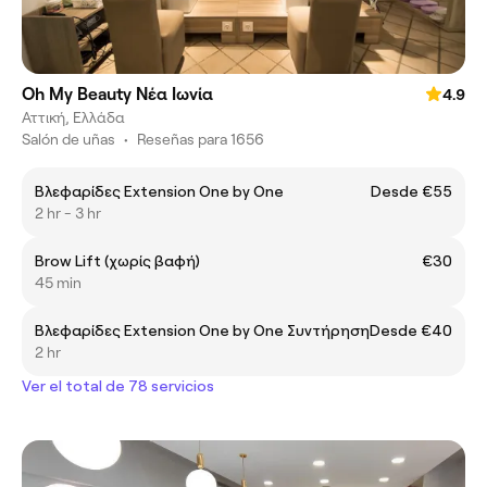
Oh My Beauty Νέα Ιωνία
4.9
Αττική, Ελλάδα
Salón de uñas
•
Reseñas para 1656
Βλεφαρίδες Extension One by One
Desde €55
2 hr - 3 hr
Brow Lift (χωρίς βαφή)
€30
45 min
Βλεφαρίδες Extension One by One Συντήρηση
Desde €40
2 hr
Ver el total de 78 servicios