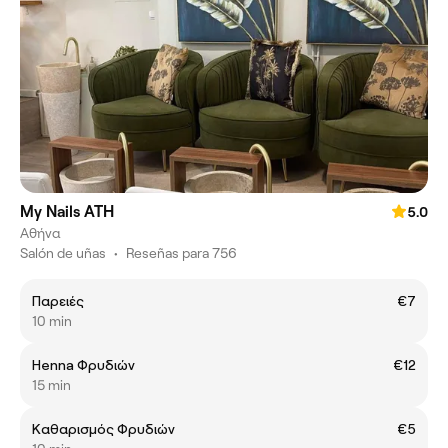
My Nails ATH
5.0
Αθήνα
Salón de uñas
•
Reseñas para 756
Παρειές
€7
10 min
Henna Φρυδιών
€12
15 min
Καθαρισμός Φρυδιών
€5