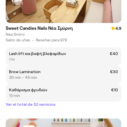
Sweet Candies Nails Νέα Σμύρνη
4.9
Nea Smirni
Salón de uñas
•
Reseñas para 979
Lash lift και βαφή βλεφαρίδων
€40
1 hr
Brow Lamination
€30
30 min - 45 min
Καθάρισμα φρυδιών
€10
15 min
Ver el total de 52 servicios