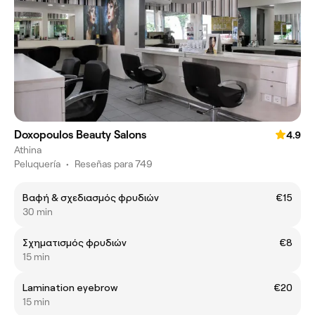
Doxopoulos Beauty Salons
4.9
Athina
Peluquería
•
Reseñas para 749
Βαφή & σχεδιασμός φρυδιών
€15
30 min
Σχηματισμός φρυδιών
€8
15 min
Lamination eyebrow
€20
15 min