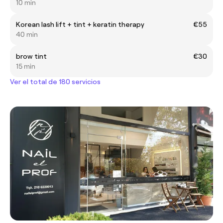
10 min
Korean lash lift + tint + keratin therapy
€55
40 min
brow tint
€30
15 min
Ver el total de 180 servicios