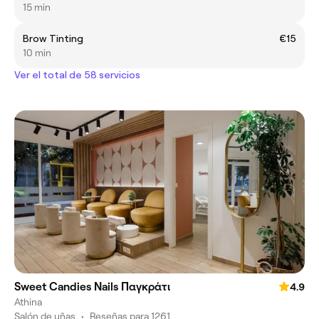
15 min
Brow Tinting
€15
10 min
Ver el total de 58 servicios
Sweet Candies Nails Παγκράτι
4.9
Athina
Salón de uñas
•
Reseñas para 1261