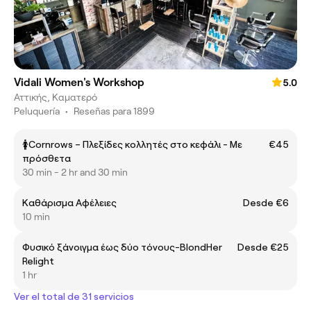
Vidali Women's Workshop
5.0
Αττικής, Καματερό
Peluquería
•
Reseñas para 1899
🚺Cornrows – Πλεξίδες κολλητές στο κεφάλι - Με
€45
πρόσθετα
30 min - 2 hr and 30 min
Καθάρισμα Αφέλειες
Desde €6
10 min
Φυσικό ξάνοιγμα έως δύο τόνους-BlondHer
Desde €25
Relight
1 hr
Ver el total de 31 servicios