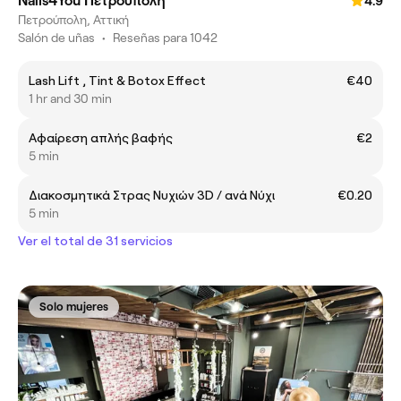
Nails4You Πετρούπολη
4.9
Πετρούπολη, Αττική
Salón de uñas
•
Reseñas para 1042
Lash Lift , Tint & Botox Effect
€40
1 hr and 30 min
Αφαίρεση απλής βαφής
€2
5 min
Διακοσμητικά Στρας Νυχιών 3D / ανά Νύχι
€0.20
5 min
Ver el total de 31 servicios
Solo mujeres