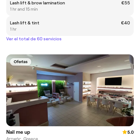
Lash lift & brow lamination
€55
1 hr and 15 min
Lash lift & tint
€40
1 hr
Ver el total de 60 servicios
Ofertas
Nail me up
5.0
Αττικής, Greece