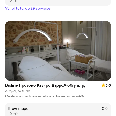
10 min
Ver el total de 29 servicios
Bioline Πρότυπο Κέντρο ΔερμοΑισθητικής
5.0
Αθήνα, ΑΘΗΝΑ
Centro de medicina estética
•
Reseñas para 487
Brow shape
€10
10 min