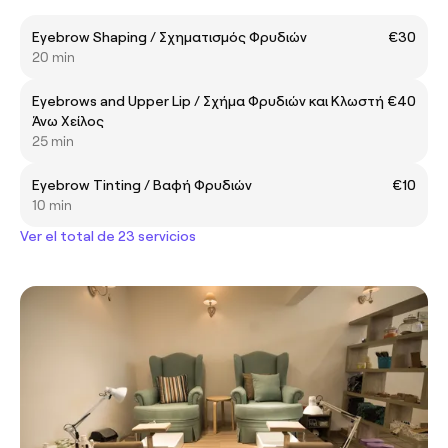
Eyebrow Shaping / Σχηματισμός Φρυδιών
€30
20 min
Eyebrows and Upper Lip / Σχήμα Φρυδιών και Κλωστή
€40
Άνω Χείλος
25 min
Eyebrow Tinting / Βαφή Φρυδιών
€10
10 min
Ver el total de 23 servicios