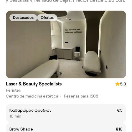
y pestañas y Perfilado de cejas. Precios desde 0,20 EUR.
Destacados
Ofertas
Laser & Beauty Specialists
5.0
Peristeri
Centro de medicina estética
•
Reseñas para 1508
Καθαρισμός φρυδιών
€5
10 min
Brow Shape
€10