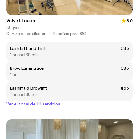
Velvet Touch
5.0
Αθήνα
Centro de depilación
•
Reseñas para 816
Lash Lift and Tint
€35
1 hr and 30 min
Brow Lamination
€35
1 hr
Lashlift & Browlift
€55
1 hr and 30 min
Ver el total de 111 servicios