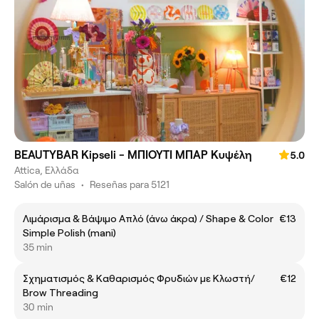
BEAUTYBAR Kipseli - ΜΠΙΟΥΤΙ ΜΠΑΡ Κυψέλη
5.0
Attica, Ελλάδα
Salón de uñas
•
Reseñas para 5121
Λιμάρισμα & Βάψιμο Απλό (άνω άκρα) / Shape & Color
€13
Simple Polish (mani)
35 min
Σχηματισμός & Καθαρισμός Φρυδιών με Κλωστή/
€12
Brow Threading
30 min