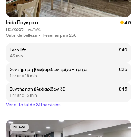
Irida Παγκράτι
4.9
Παγκράτι - Αθήνα
Salón de belleza
•
Reseñas para 258
Lash lift
€40
45 min
Συντήρηση βλεφαρίδων τρίχα - τρίχα
€35
1 hr and 15 min
Συντήρηση βλεφαρίδων 3D
€45
1 hr and 15 min
Ver el total de 311 servicios
Nuevo