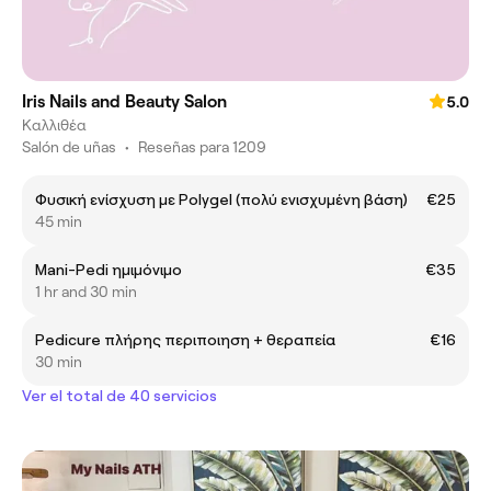
Iris Nails and Beauty Salon
5.0
Καλλιθέα
Salón de uñas
•
Reseñas para 1209
Φυσική ενίσχυση με Polygel (πολύ ενισχυμένη βάση)
€25
45 min
Mani-Pedi ημιμόνιμο
€35
1 hr and 30 min
Pedicure πλήρης περιποιηση + θεραπεία
€16
30 min
Ver el total de 40 servicios