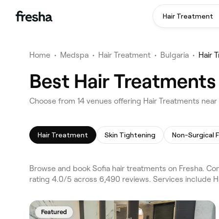
Hair Treatment
Home
•
Medspa
•
Hair Treatment
•
Bulgaria
•
Hair 
Best Hair Treatments 
Choose from 14 venues offering Hair Treatments near 
Hair Treatment
Skin Tightening
Non-Surgical F
Browse and book Sofia hair treatments on Fresha. Comp
rating 4.0/5 across 6,490 reviews. Services include H
Featured