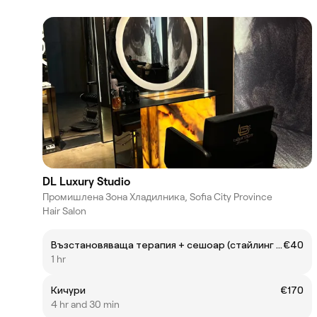
DL Luxury Studio
Промишлена Зона Хладилника, Sofia City Province
Hair Salon
Възстановяваща терапия + сешоар (стайлинг с преса/маша)
€40
1 hr
Кичури
€170
4 hr and 30 min