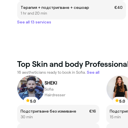
Терапия + подстригване + сешоар
€40
1 hr and 20 min
See all 13 services
Top Skin and body Professional
16 aestheticians ready to book in Sofia.
See all
SHEKI
Sofia
Hairdresser
5.0
5.0
Подстригване без измиване
€16
Подстриг
30 min
15 min