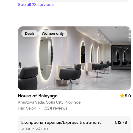
See all 22 services
Deals
Women only
House of Balayage
5.0
Krastova Vada, Sofia City Province
Hair Salon
•
1,524 reviews
Експресна терапия/Express treatment
€12.78
5 min - 50 min