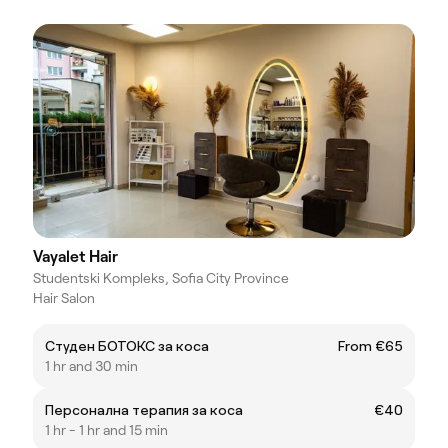
Vayalet Hair
Studentski Kompleks, Sofia City Province
Hair Salon
Студен БОТОКС за коса
From €65
1 hr and 30 min
Персонална терапия за коса
€40
1 hr - 1 hr and 15 min