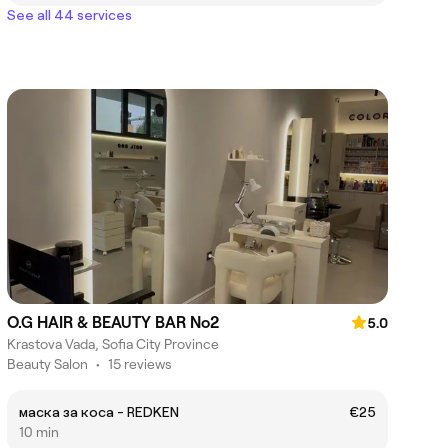
See all 44 services
O.G HAIR & BEAUTY BAR No2
5.0
Krastova Vada, Sofia City Province
Beauty Salon
•
15 reviews
маска за коса - REDKEN
€25
10 min