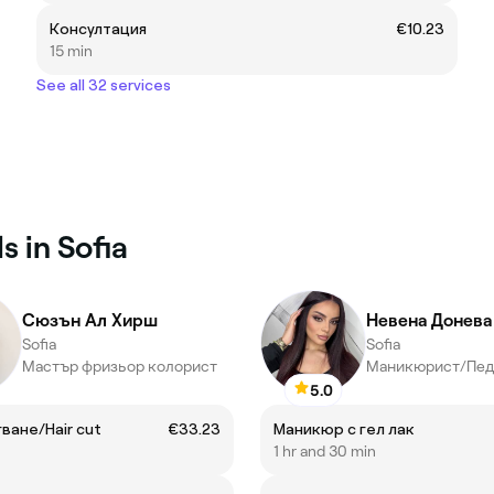
Консултация
€10.23
15 min
See all 32 services
s in Sofia
Сюзън Ал Хирш
Невена Донева
Sofia
Sofia
Мастър фризьор колорист
Маникюрист/Пед
5.0
ване/Hair cut
€33.23
Маникюр с гел лак
1 hr and 30 min