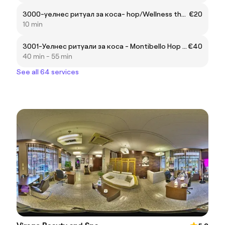
3000-уелнес ритуал за коса- hop/Wellness therapy for your hair
€20
10 min
3001-Уелнес ритуали за коса - Montibello Hop със стайлинг/Wellness therapy for your hair with styling
€40
40 min - 55 min
See all 64 services