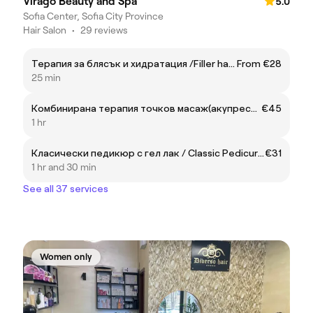
Virago Beauty and Spa
5.0
Sofia Center, Sofia City Province
Hair Salon
•
29 reviews
Терапия за блясък и хидратация /Filler hairspa gloss/Cold Botox
From €28
25 min
Комбинирана терапия точков масаж(акупресурен) с Рейки/Energy therapy acupressure massage with Reiki
€45
1 hr
Класически педикюр с гел лак / Classic Pedicure with gel polish
€31
1 hr and 30 min
See all 37 services
Women only