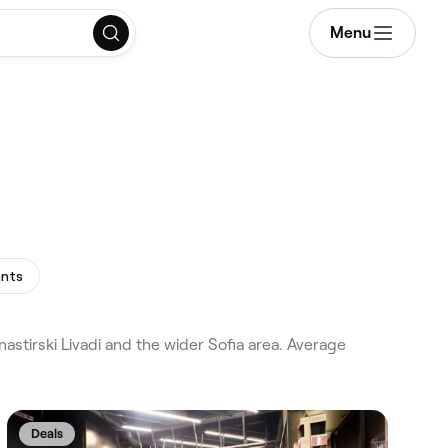
Menu
ants
stirski Livadi and the wider Sofia area. Average
Deals