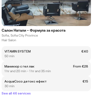
Салон Натали - Формула за красота
Sofia, Sofia City Province
Hair Salon
VITAMIN SYSTEM
€40
50 min
Маникюр с гел лак
From €28
1 hr and 20 min - 1 hr and 35 min
AcquaCoco детокс ефект
€15
30 min
See all 46 services