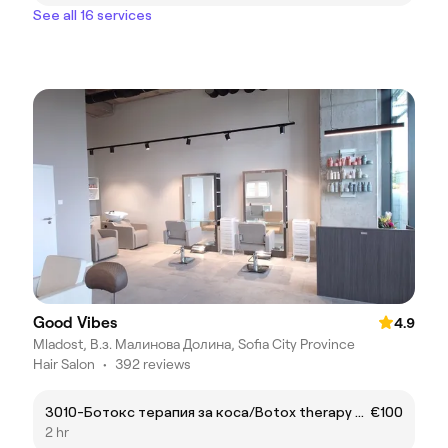
See all 16 services
Good Vibes
4.9
Mladost, В.з. Малинова Долина, Sofia City Province
Hair Salon
•
392 reviews
3010-Ботокс терапия за коса/Botox therapy for your hair
€100
2 hr