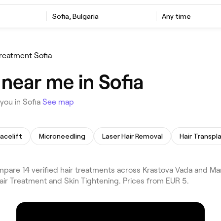
Sofia, Bulgaria
Any time
Treatment Sofia
near me in Sofia
you in Sofia
See map
acelift
Microneedling
Laser Hair Removal
Hair Transpl
are 14 verified hair treatments across Krastova Vada and Mana
air Treatment and Skin Tightening. Prices from EUR 5.