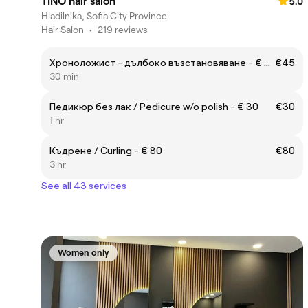
TINO hair salon
5.0
Hladilnika, Sofia City Province
Hair Salon
•
219 reviews
Хроноложист - дълбоко възстановяване - € 45
€45
30 min
Педикюр без лак / Pedicure w/o polish - € 30
€30
1 hr
Къдрене / Curling - € 80
€80
3 hr
See all 43 services
Women only