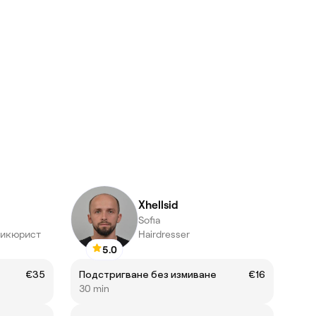
Xhellsid
Sofia
икюрист
Hairdresser
5.0
€35
Подстригване без измиване
€16
30 min