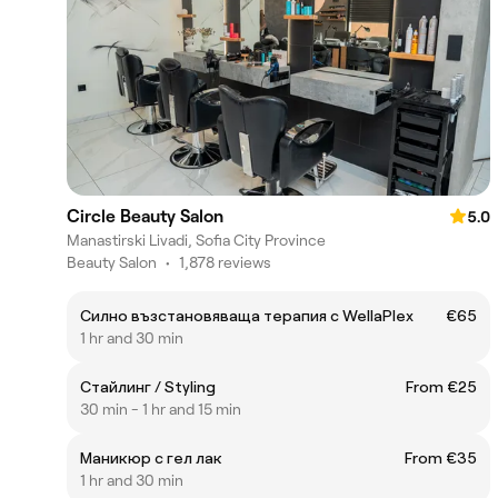
Circle Beauty Salon
5.0
Manastirski Livadi, Sofia City Province
Beauty Salon
•
1,878 reviews
Силно възстановяваща терапия с WellaPlex
€65
1 hr and 30 min
Стайлинг / Styling
From €25
30 min - 1 hr and 15 min
Маникюр с гел лак
From €35
1 hr and 30 min