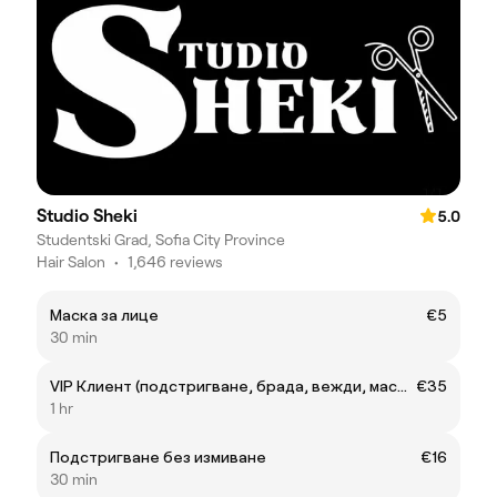
Studio Sheki
5.0
Studentski Grad, Sofia City Province
Hair Salon
•
1,646 reviews
Маска за лице
€5
30 min
VIP Клиент (подстригване, брада, вежди, маска за лице, кол маска)
€35
1 hr
Подстригване без измиване
€16
30 min