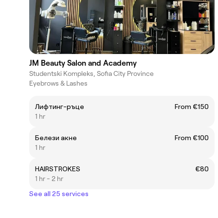
JM Beauty Salon and Academy
Studentski Kompleks, Sofia City Province
Eyebrows & Lashes
Лифтинг-ръце
From €150
1 hr
Белези акне
From €100
1 hr
HAIRSTROKES
€80
1 hr - 2 hr
See all 25 services