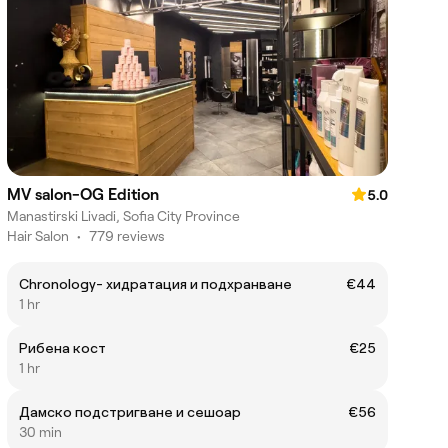
MV salon-OG Edition
5.0
Manastirski Livadi, Sofia City Province
Hair Salon
•
779 reviews
Chronology- хидратация и подхранване
€44
1 hr
Рибена кост
€25
1 hr
Дамско подстригване и сешоар
€56
30 min