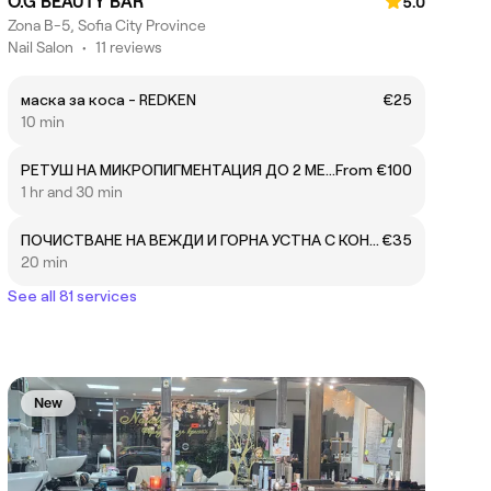
O.G BEAUTY BAR
5.0
Zona B-5, Sofia City Province
Nail Salon
•
11 reviews
маска за коса - REDKEN
€25
10 min
РЕТУШ НА МИКРОПИГМЕНТАЦИЯ ДО 2 МЕСЕЦА - 50% ОТ 1та ЦЕНА
From €100
1 hr and 30 min
ПОЧИСТВАНЕ НА ВЕЖДИ И ГОРНА УСТНА С КОНЕЦ
€35
20 min
See all 81 services
New