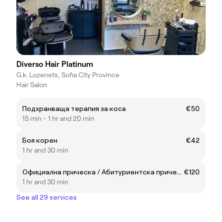
Diverso Hair Platinum
G.k. Lozenets, Sofia City Province
Hair Salon
Подхранваща терапия за коса
€50
15 min - 1 hr and 20 min
Боя корен
€42
1 hr and 30 min
Официална прическа / Абитуриентска прическа
€120
1 hr and 30 min
See all 29 services