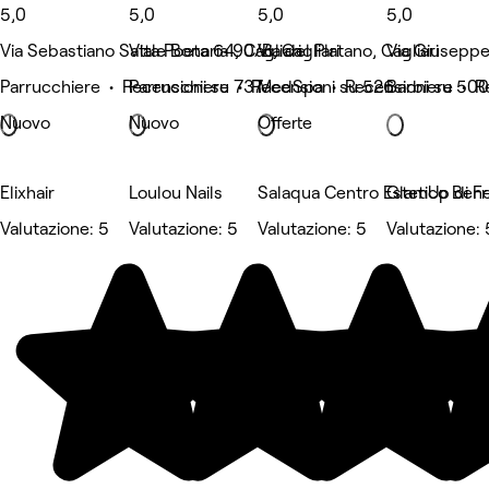
5,0
5,0
5,0
5,0
Via Sebastiano Satta Poeta 64, Cagliari
Viale Bonaria 90/B, Cagliari
Via del Platano, Cagliari
Via Giuseppe 
Parrucchiere • Recensioni su 737
Parrucchiere • Recensioni su 526
MedSpa • Recensioni su 500
Barbiere • R
Nuovo
Nuovo
Offerte
Elixhair
Loulou Nails
Salaqua Centro Estetico Bene
GlamUp di F
Valutazione: 5
Valutazione: 5
Valutazione: 5
Valutazione: 