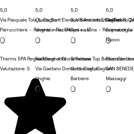
5,0
5,0
5,0
5,0
Via Pasquale Tola 5, Cagliari
Quartu Sant'Elena, Via Antonio Stradivari 11, Q
San Benedetto, Cagliari
Via Tiziano 2A
Parrucchiere • Recensioni su 174
Unghie • Recensioni su 17
Spa e sauna • Recensioni su 
Sopracciglia 
Nuovo
Therms SPA Regina Margherita
Nailicious di Gloria Palmas
Sherdana Top Barber Genner
Riccardo Usa
Valutazione: 5
Via Gaetano Donizetti, Cagliari
Genneruxi , Cagliari
SAN BENEDET
Unghie
Barbiere
Massaggi