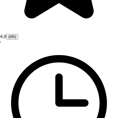
4,9
(685)
•