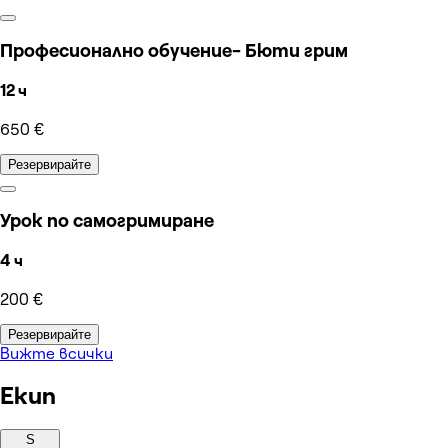
Професионално обучение- Бюти грим
12 ч
650 €
Резервирайте
Урок по самогримиране
4 ч
200 €
Резервирайте
Вижте всички
Екип
S