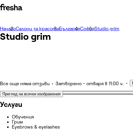
Начало
Photos
Салони за красота
България
София
Studio grim
Studio grim
About
Services
Team
Other
•
•
Все още няма отзиви
Затворено
- отваря в 11:00 ч.
Преглед на всички изображения
Услуги
Обучения
Грим
Eyebrows & eyelashes