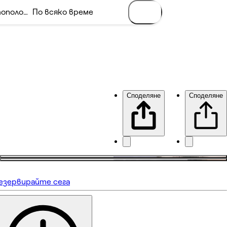
Споделяне
Споделяне
езервирайте сега
Все още няма отзиви