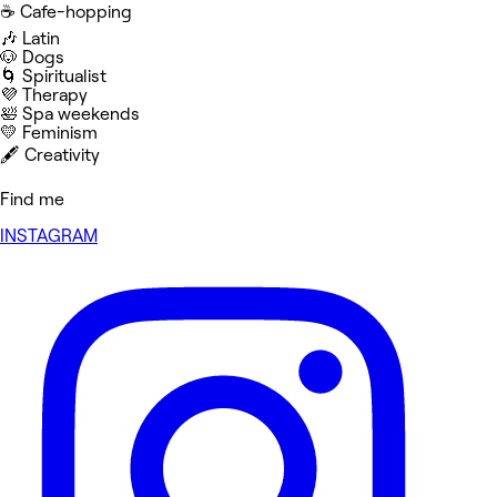
☕️ Cafe-hopping
🎶 Latin
🐶 Dogs
🌀 Spiritualist
💜 Therapy
🛀 Spa weekends
💛 Feminism
🖋️ Creativity
Find me
INSTAGRAM