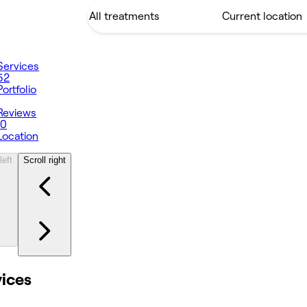
Services
52
Portfolio
1
Reviews
10
Location
left
Scroll right
vices