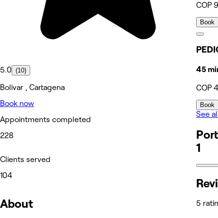
COP 
Book
PEDI
45 mi
5.0
(10)
Bolivar , Cartagena
COP 
Book now
Book
See al
Appointments completed
Port
228
1
Clients served
104
Rev
About
5 rati