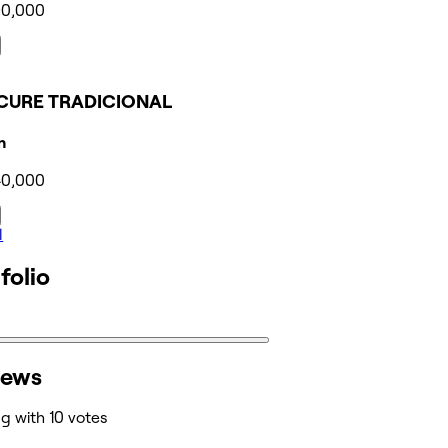
90,000
CURE TRADICIONAL
n
40,000
l
folio
iews
ng with 10 votes