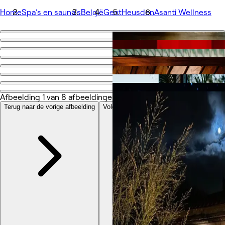
Home
Spa's en sauna's
België
Gent
Heusden
Asanti Wellness
Ga terug
Delen
Asanti Wellness
Afbeelding 1 van 8 afbeeldingen
1/8
Foto's
Terug naar de vorige afbeelding
Over
Volgende afbeelding
Services
Team
Andere