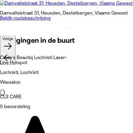
Damvalleistraat 31, Heusden, Destelbergen, Vlaams Gewest
Bekijk routebeschrijving
Vestigingen in de buurt
Vorige
Cindy's Beautiq Lochristi Laser-
Line Hotspot
Lochristi, Lochristi
Waxsalon
CLS CARE
5 beoordeling