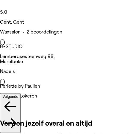
5,0
Gent, Gent
Waxsalon • 2 beoordelingen
H-STUDIO
Lembergsesteenweg 98,
Merelbeke
Nagels
Perlette by Paulien
Lokeren, Lokeren
Volgende
Nagels
Verwen jezelf overal en altijd