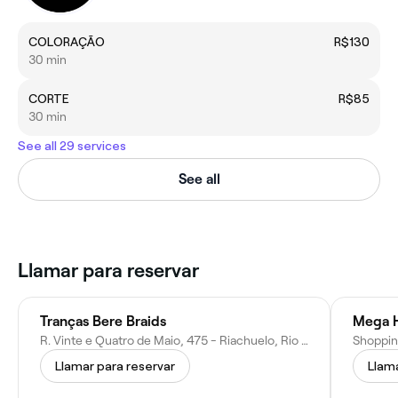
COLORAÇÃO
R$130
30 min
CORTE
R$85
30 min
See all 29 services
See all
Llamar para reservar
Tranças Bere Braids
Mega Ha
R. Vinte e Quatro de Maio, 475 - Riachuelo, Rio de Janeiro - RJ, 20950-090, Brazil
Llamar para reservar
Llama