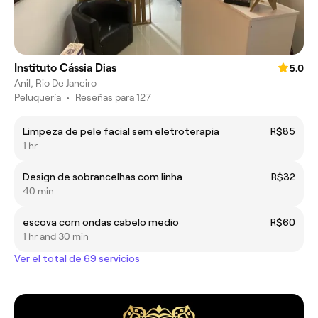
Instituto Cássia Dias
5.0
Anil, Rio De Janeiro
Peluquería
•
Reseñas para 127
Limpeza de pele facial sem eletroterapia
R$85
1 hr
Design de sobrancelhas com linha
R$32
40 min
escova com ondas cabelo medio
R$60
1 hr and 30 min
Ver el total de 69 servicios