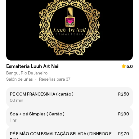
Esmalteria Luuh Art Nail
5.0
Bangu, Rio De Janeiro
Salón de uñas
•
Reseñas para 37
PÉ COM FRANCESINHA ( cartão )
R$50
50 min
Spa + pé Simples ( Cartão )
R$90
1 hr
PÉ E MÃO COM ESMALTAÇÃO SELADA ( DINHEIRO E
R$70