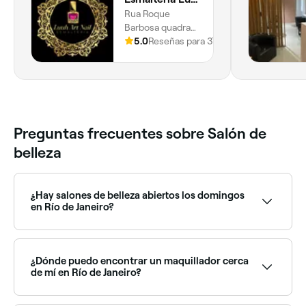
Rua Roque
Barbosa quadra
652, Lote 9,
5.0
Reseñas para 37
Bangu, Rio De
Janeiro, 21863-
425
Preguntas frecuentes sobre Salón de
belleza
¿Hay salones de belleza abiertos los domingos
en Río de Janeiro?
Sí, varios salones de belleza en Río de Janeiro están
abiertos los domingos. Explora Fresha para encontrar
salones cerca de ti con disponibilidad los domingos y
¿Dónde puedo encontrar un maquillador cerca
confirma tu cita en segundos.
de mí en Río de Janeiro?
Río de Janeiro cuenta con una amplia variedad de