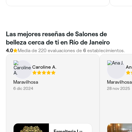
Las mejores reseñas de Salones de
belleza cerca de ti en Río de Janeiro
4.0
Media de 220 evaluaciones de
6
establecimientos.
Caroline A.
Ana
Maravilhosa
Maravilhosa
6 dic 2024
28 nov 2025
Esmalteria Luuh Art Nail