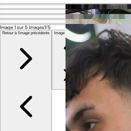
Retour
Partagez
La barberia
Image 1 sur 5 images
1/5
Retour à l'image précédente
Image suivante
Photos
À propos
Prestations
Autres