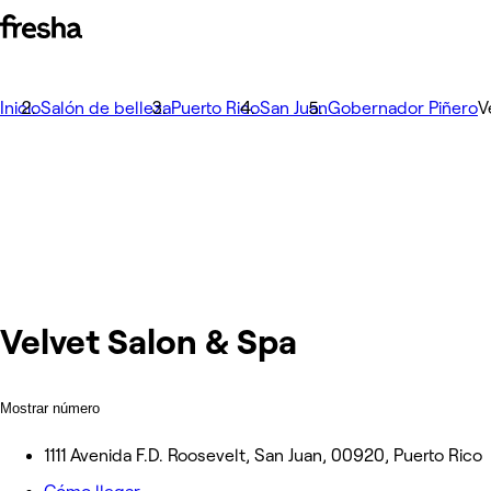
Inicio
Salón de belleza
Puerto Rico
San Juan
Gobernador Piñero
V
Velvet Salon & Spa
Mostrar número
1111 Avenida F.D. Roosevelt, San Juan, 00920, Puerto Rico